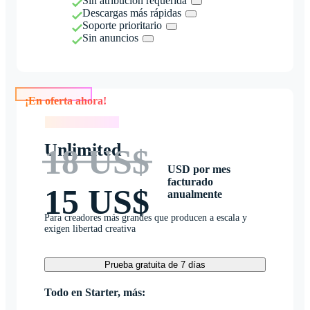
Sin atribución requerida
Descargas más rápidas
Soporte prioritario
Sin anuncios
¡En oferta ahora!
¡En oferta ahora!
Unlimited
18 US$
USD por mes
facturado
15 US$
anualmente
Para creadores más grandes que producen a escala y
exigen libertad creativa
Prueba gratuita de 7 días
Todo en Starter, más: