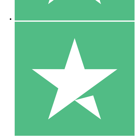
5 Descargas
15
US$
00
10 Descargas
20
US$
00