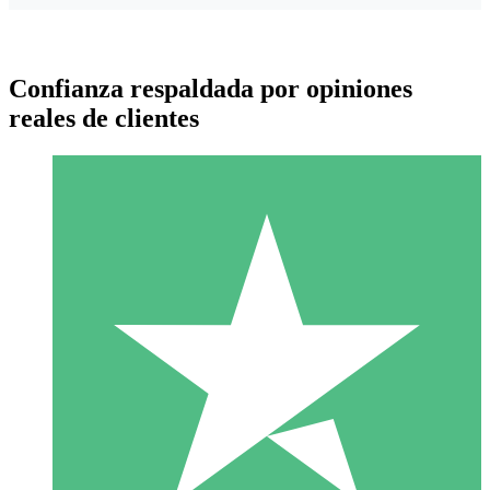
Confianza respaldada por opiniones
reales de clientes
Paquetes de Créditos Individuales
Paga según el uso con créditos de descarga. Sin compromiso
mensual.
1 Descarga
10
US$
00