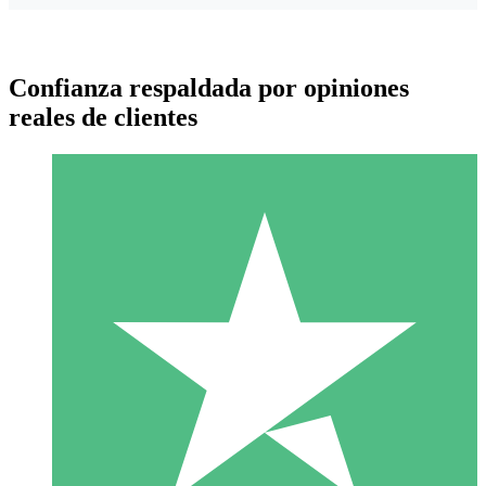
Confianza respaldada por opiniones
reales de clientes
Paquetes de Créditos Individuales
Paga según el uso con créditos de descarga. Sin compromiso
mensual.
1 Descarga
10
US$
00