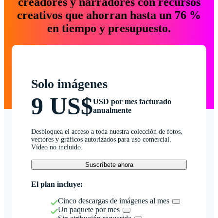
creadores y narradores con recursos
creativos que ahorran hasta un 76 %
en tiempo y presupuesto.
Solo imágenes
9 US$
USD por mes facturado
anualmente
Desbloquea el acceso a toda nuestra colección de fotos,
vectores y gráficos autorizados para uso comercial.
Vídeo no incluido.
Suscríbete ahora
El plan incluye:
Cinco descargas de imágenes al mes
Un paquete por mes