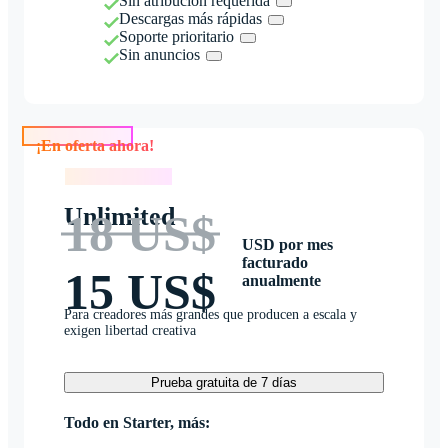
Sin atribución requerida
Descargas más rápidas
Soporte prioritario
Sin anuncios
¡En oferta ahora!
¡En oferta ahora!
Unlimited
18 US$
USD por mes
facturado
15 US$
anualmente
Para creadores más grandes que producen a escala y
exigen libertad creativa
Prueba gratuita de 7 días
Todo en Starter, más: