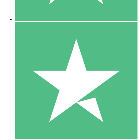
5 Descargas
15
US$
00
10 Descargas
20
US$
00