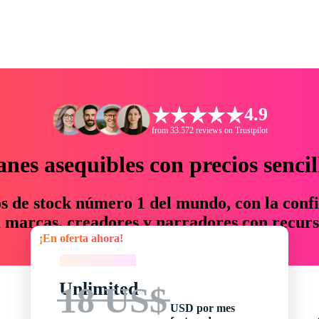
4.9
from 33.572 reviews on Trustpilot
anes asequibles con precios sencil
os de stock número 1 del mundo, con la confi
marcas, creadores y narradores con recurs
¡En oferta ahora!
un 76 % en tiempo y presupuesto.
¡En oferta ahora!
Unlimited
18 US$
USD por mes