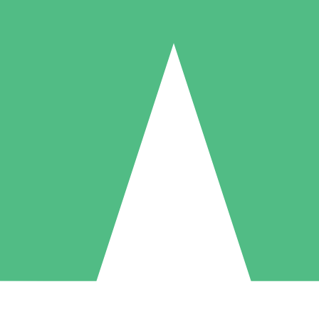
Paquetes de Créditos Individuales
Paga según el uso con créditos de descarga. Sin compromiso mensual.
1 Descarga
5 Descargas
10 Descargas
10
15
20
US$
00
US$
00
US$
00