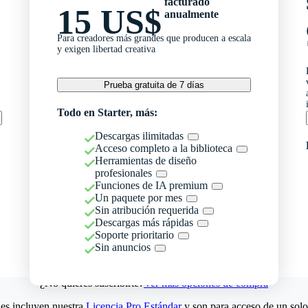
facturado
15 US$
anualmente
Para creadores más grandes que producen a escala
y exigen libertad creativa
Prueba gratuita de 7 días
Todo en Starter, más:
Descargas ilimitadas
Acceso completo a la biblioteca
Herramientas de diseño
profesionales
Funciones de IA premium
Un paquete por mes
Sin atribución requerida
Descargas más rápidas
Soporte prioritario
Sin anuncios
¿No quieres suscribirte?
Ver más opciones de compra
es incluyen nuestra
Licencia Pro Estándar
y son para acceso de un solo