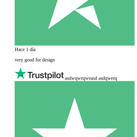
Hace 1 día
very good for design
asdwqwrqweasd asdqwerq