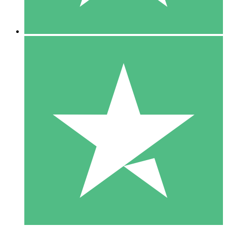
5 Descargas
15
US$
00
10 Descargas
20
US$
00