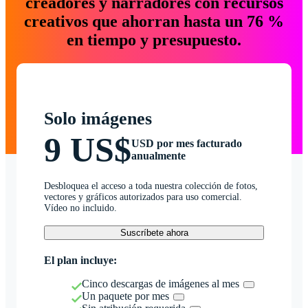
creadores y narradores con recursos
creativos que ahorran hasta un 76 %
en tiempo y presupuesto.
Solo imágenes
9 US$
USD por mes facturado
anualmente
Desbloquea el acceso a toda nuestra colección de fotos,
vectores y gráficos autorizados para uso comercial.
Vídeo no incluido.
Suscríbete ahora
El plan incluye:
Cinco descargas de imágenes al mes
Un paquete por mes