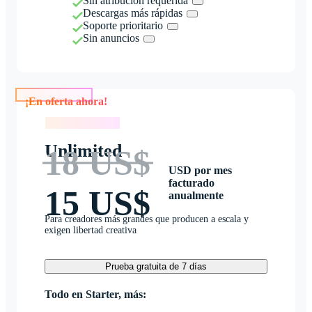
Sin atribución requerida
Descargas más rápidas
Soporte prioritario
Sin anuncios
¡En oferta ahora!
¡En oferta ahora!
Unlimited
18 US$
USD por mes
facturado
15 US$
anualmente
Para creadores más grandes que producen a escala y
exigen libertad creativa
Prueba gratuita de 7 días
Todo en Starter, más: