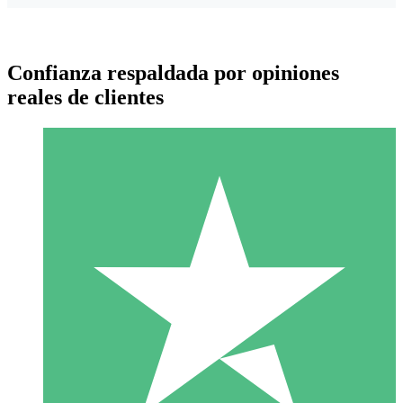
Confianza respaldada por opiniones
reales de clientes
Paquetes de Créditos Individuales
Paga según el uso con créditos de descarga. Sin compromiso
mensual.
1 Descarga
10
US$
00