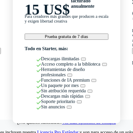
facturado
15 US$
anualmente
Para creadores más grandes que producen a escala
y exigen libertad creativa
Prueba gratuita de 7 días
Todo en Starter, más:
Descargas ilimitadas
Acceso completo a la biblioteca
Herramientas de diseño
profesionales
Funciones de IA premium
Un paquete por mes
Sin atribución requerida
Descargas más rápidas
Soporte prioritario
Sin anuncios
¿No quieres suscribirte?
Ver más opciones de compra
es incluyen nuestra
Licencia Pro Estándar
y son para acceso de un solo