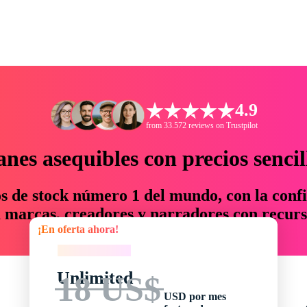
4.9
from 33.572 reviews on Trustpilot
anes asequibles con precios sencil
os de stock número 1 del mundo, con la confi
marcas, creadores y narradores con recurs
¡En oferta ahora!
un 76 % en tiempo y presupuesto.
¡En oferta ahora!
Unlimited
18 US$
USD por mes