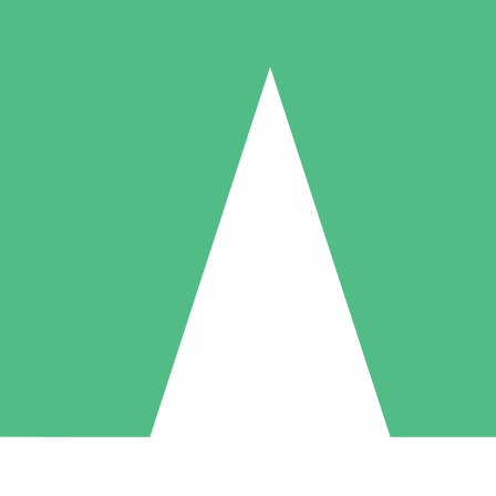
Paquetes de Créditos Individuales
Paga según el uso con créditos de descarga. Sin compromiso mensual.
1 Descarga
5 Descargas
10 Descargas
10
15
20
US$
00
US$
00
US$
00