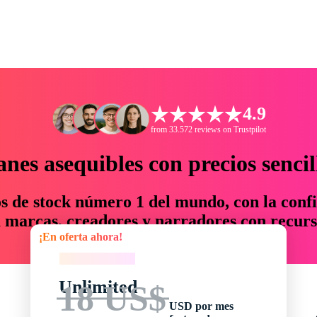
4.9
from 33.572 reviews on Trustpilot
anes asequibles con precios sencil
os de stock número 1 del mundo, con la confi
marcas, creadores y narradores con recurs
¡En oferta ahora!
un 76 % en tiempo y presupuesto.
¡En oferta ahora!
Unlimited
18 US$
USD por mes