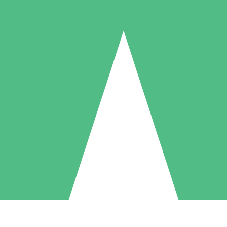
Paquetes de Créditos Individuales
Paga según el uso con créditos de descarga. Sin compromiso mensual.
1 Descarga
5 Descargas
10 Descargas
10
15
20
US$
00
US$
00
US$
00