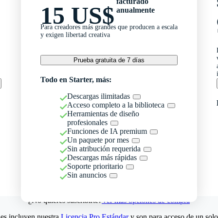
facturado
15 US$
anualmente
Para creadores más grandes que producen a escala
y exigen libertad creativa
Prueba gratuita de 7 días
Todo en Starter, más:
Descargas ilimitadas
Acceso completo a la biblioteca
Herramientas de diseño
profesionales
Funciones de IA premium
Un paquete por mes
Sin atribución requerida
Descargas más rápidas
Soporte prioritario
Sin anuncios
¿No quieres suscribirte?
Ver más opciones de compra
es incluyen nuestra
Licencia Pro Estándar
y son para acceso de un solo