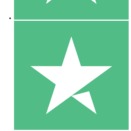
5 Descargas
15
US$
00
10 Descargas
20
US$
00