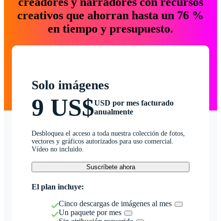
creadores y narradores con recursos
creativos que ahorran hasta un 76 %
en tiempo y presupuesto.
Solo imágenes
9 US$
USD por mes facturado
anualmente
Desbloquea el acceso a toda nuestra colección de fotos,
vectores y gráficos autorizados para uso comercial.
Vídeo no incluido.
Suscríbete ahora
El plan incluye:
Cinco descargas de imágenes al mes
Un paquete por mes