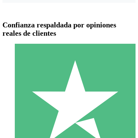
Confianza respaldada por opiniones
reales de clientes
Paquetes de Créditos Individuales
Paga según el uso con créditos de descarga. Sin compromiso
mensual.
1 Descarga
10
US$
00