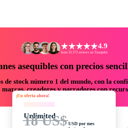
4.9
from 33.572 reviews on Trustpilot
anes asequibles con precios sencil
os de stock número 1 del mundo, con la confi
marcas, creadores y narradores con recurs
¡En oferta ahora!
un 76 % en tiempo y presupuesto.
¡En oferta ahora!
Unlimited
18 US$
USD por mes