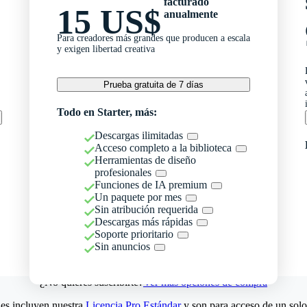
facturado
15 US$
anualmente
Para creadores más grandes que producen a escala
y exigen libertad creativa
Prueba gratuita de 7 días
Todo en Starter, más:
Descargas ilimitadas
Acceso completo a la biblioteca
Herramientas de diseño
profesionales
Funciones de IA premium
Un paquete por mes
Sin atribución requerida
Descargas más rápidas
Soporte prioritario
Sin anuncios
¿No quieres suscribirte?
Ver más opciones de compra
es incluyen nuestra
Licencia Pro Estándar
y son para acceso de un solo