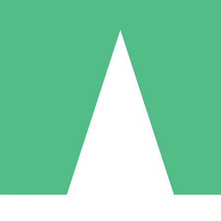
Paquetes de Créditos Individuales
Paga según el uso con créditos de descarga. Sin compromiso mensual.
1 Descarga
5 Descargas
10 Descargas
10
15
20
US$
00
US$
00
US$
00