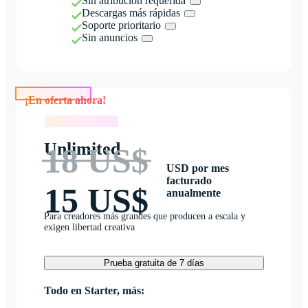
Sin atribución requerida
Descargas más rápidas
Soporte prioritario
Sin anuncios
¡En oferta ahora!
¡En oferta ahora!
Unlimited
18 US$
USD por mes
facturado
15 US$
anualmente
Para creadores más grandes que producen a escala y
exigen libertad creativa
Prueba gratuita de 7 días
Todo en Starter, más: