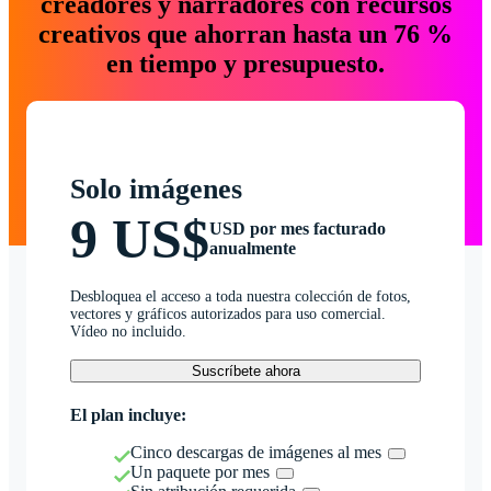
creadores y narradores con recursos
creativos que ahorran hasta un 76 %
en tiempo y presupuesto.
Solo imágenes
9 US$
USD por mes facturado
anualmente
Desbloquea el acceso a toda nuestra colección de fotos,
vectores y gráficos autorizados para uso comercial.
Vídeo no incluido.
Suscríbete ahora
El plan incluye:
Cinco descargas de imágenes al mes
Un paquete por mes