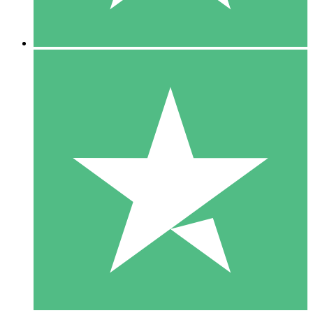
5 Descargas
15
US$
00
10 Descargas
20
US$
00