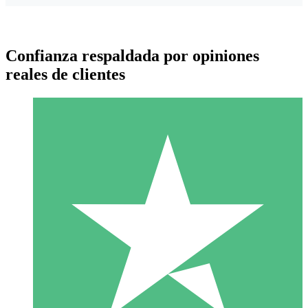
Confianza respaldada por opiniones
reales de clientes
Paquetes de Créditos Individuales
Paga según el uso con créditos de descarga. Sin compromiso
mensual.
1 Descarga
10
US$
00