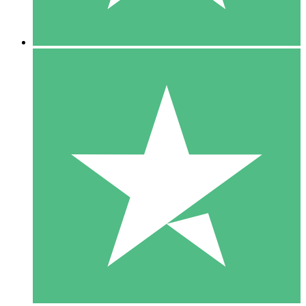
5 Descargas
15
US$
00
10 Descargas
20
US$
00