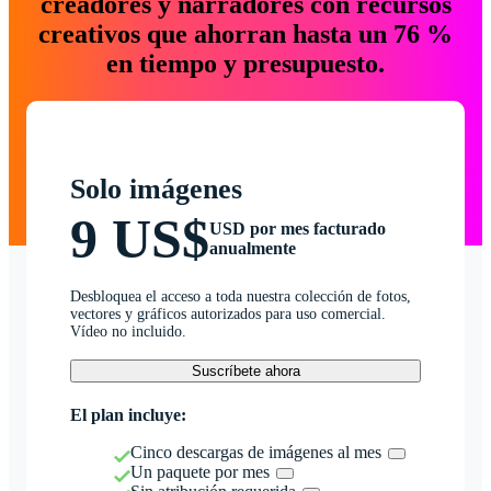
creadores y narradores con recursos
creativos que ahorran hasta un 76 %
en tiempo y presupuesto.
Solo imágenes
9 US$
USD por mes facturado
anualmente
Desbloquea el acceso a toda nuestra colección de fotos,
vectores y gráficos autorizados para uso comercial.
Vídeo no incluido.
Suscríbete ahora
El plan incluye:
Cinco descargas de imágenes al mes
Un paquete por mes