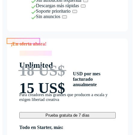
Sin atribución requerida
Descargas más rápidas
Soporte prioritario
Sin anuncios
¡En oferta ahora!
¡En oferta ahora!
Unlimited
18 US$
USD por mes
facturado
15 US$
anualmente
Para creadores más grandes que producen a escala y
exigen libertad creativa
Prueba gratuita de 7 días
Todo en Starter, más: