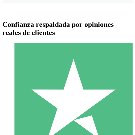
Confianza respaldada por opiniones
reales de clientes
Paquetes de Créditos Individuales
Paga según el uso con créditos de descarga. Sin compromiso
mensual.
1 Descarga
10
US$
00