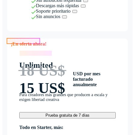
Sin atribución requerida
Descargas más rápidas
Soporte prioritario
Sin anuncios
¡En oferta ahora!
¡En oferta ahora!
Unlimited
18 US$
USD por mes
facturado
15 US$
anualmente
Para creadores más grandes que producen a escala y
exigen libertad creativa
Prueba gratuita de 7 días
Todo en Starter, más: