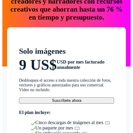
creadores y narradores con recursos
creativos que ahorran hasta un 76 %
en tiempo y presupuesto.
Solo imágenes
9 US$
USD por mes facturado
anualmente
Desbloquea el acceso a toda nuestra colección de fotos,
vectores y gráficos autorizados para uso comercial.
Vídeo no incluido.
Suscríbete ahora
El plan incluye:
Cinco descargas de imágenes al mes
Un paquete por mes