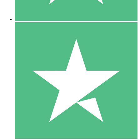
5 Descargas
15
US$
00
10 Descargas
20
US$
00