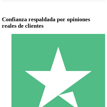
Confianza respaldada por opiniones
reales de clientes
Paquetes de Créditos Individuales
Paga según el uso con créditos de descarga. Sin compromiso
mensual.
1 Descarga
10
US$
00