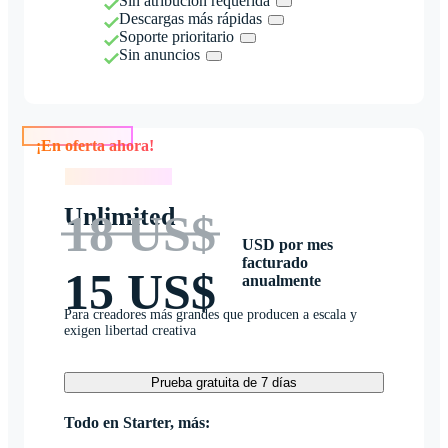
Sin atribución requerida
Descargas más rápidas
Soporte prioritario
Sin anuncios
¡En oferta ahora!
¡En oferta ahora!
Unlimited
18 US$
USD por mes
facturado
15 US$
anualmente
Para creadores más grandes que producen a escala y
exigen libertad creativa
Prueba gratuita de 7 días
Todo en Starter, más: