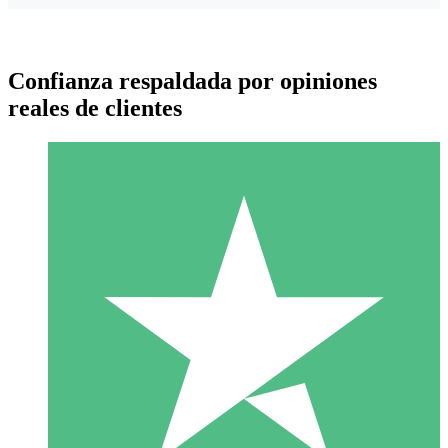
Confianza respaldada por opiniones
reales de clientes
Paquetes de Créditos Individuales
Paga según el uso con créditos de descarga. Sin compromiso
mensual.
1 Descarga
10
US$
00