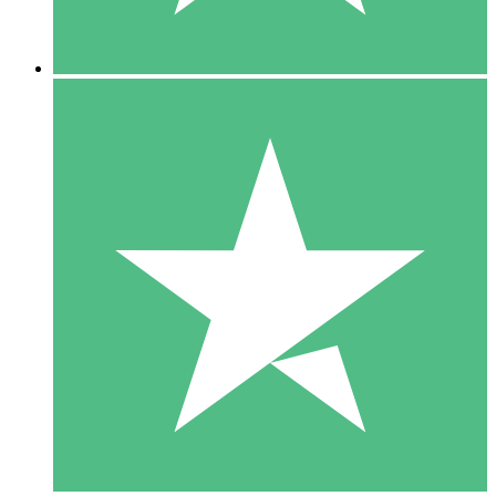
5 Descargas
15
US$
00
10 Descargas
20
US$
00