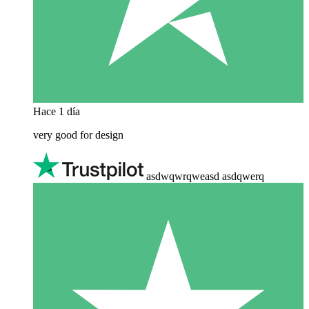
Hace 1 día
very good for design
asdwqwrqweasd asdqwerq