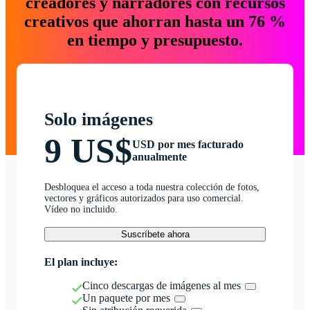
creadores y narradores con recursos
creativos que ahorran hasta un 76 %
en tiempo y presupuesto.
Solo imágenes
9 US$
USD por mes facturado
anualmente
Desbloquea el acceso a toda nuestra colección de fotos,
vectores y gráficos autorizados para uso comercial.
Vídeo no incluido.
Suscríbete ahora
El plan incluye:
Cinco descargas de imágenes al mes
Un paquete por mes