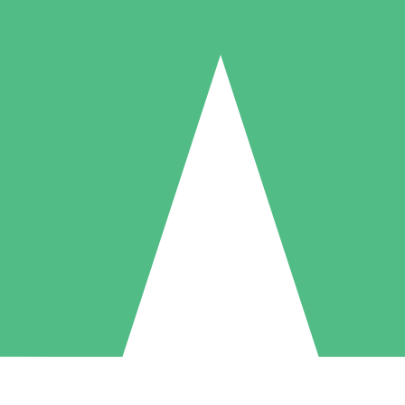
Paquetes de Créditos Individuales
Paga según el uso con créditos de descarga. Sin compromiso mensual.
1 Descarga
5 Descargas
10 Descargas
10
15
20
US$
00
US$
00
US$
00