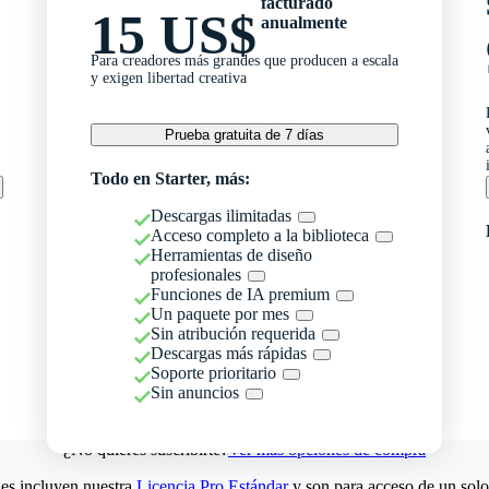
facturado
15 US$
anualmente
Para creadores más grandes que producen a escala
y exigen libertad creativa
Prueba gratuita de 7 días
Todo en Starter, más:
Descargas ilimitadas
Acceso completo a la biblioteca
Herramientas de diseño
profesionales
Funciones de IA premium
Un paquete por mes
Sin atribución requerida
Descargas más rápidas
Soporte prioritario
Sin anuncios
¿No quieres suscribirte?
Ver más opciones de compra
es incluyen nuestra
Licencia Pro Estándar
y son para acceso de un solo