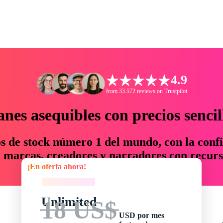
4.9
from 33.572 reviews on Trustpilot
anes asequibles con precios sencil
os de stock número 1 del mundo, con la confi
marcas, creadores y narradores con recurs
¡En oferta ahora!
un 76 % en tiempo y presupuesto.
¡En oferta ahora!
Unlimited
18 US$
USD por mes