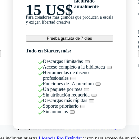
facturado
15 US$
anualmente
Para creadores más grandes que producen a escala
y exigen libertad creativa
Prueba gratuita de 7 días
Todo en Starter, más:
Descargas ilimitadas
Acceso completo a la biblioteca
Herramientas de diseño
profesionales
Funciones de IA premium
Un paquete por mes
Sin atribución requerida
Descargas más rápidas
Soporte prioritario
Sin anuncios
¿No quieres suscribirte?
Ver más opciones de compra
es incluyen nuestra
Licencia Pro Estándar
y son para acceso de un solo