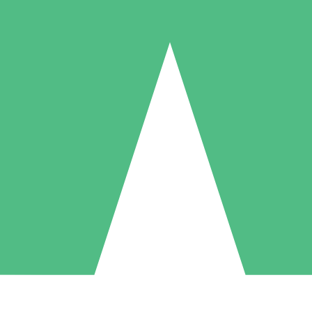
Paquetes de Créditos Individuales
Paga según el uso con créditos de descarga. Sin compromiso mensual.
1 Descarga
5 Descargas
10 Descargas
10
15
20
US$
00
US$
00
US$
00