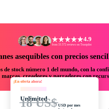
4.9
from 33.572 reviews on Trustpilot
anes asequibles con precios sencil
os de stock número 1 del mundo, con la confi
marcas, creadores y narradores con recurs
¡En oferta ahora!
un 76 % en tiempo y presupuesto.
¡En oferta ahora!
Unlimited
18 US$
USD por mes