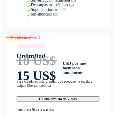
Sin atribución requerida
Descargas más rápidas
Soporte prioritario
Sin anuncios
¡En oferta ahora!
¡En oferta ahora!
Unlimited
18 US$
USD por mes
facturado
15 US$
anualmente
Para creadores más grandes que producen a escala y
exigen libertad creativa
Prueba gratuita de 7 días
Todo en Starter, más: