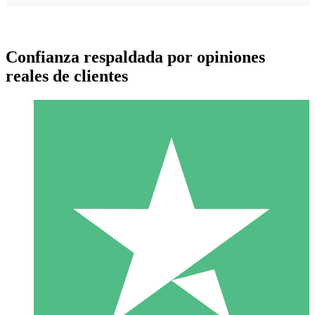
Confianza respaldada por opiniones
reales de clientes
Paquetes de Créditos Individuales
Paga según el uso con créditos de descarga. Sin compromiso
mensual.
1 Descarga
10
US$
00