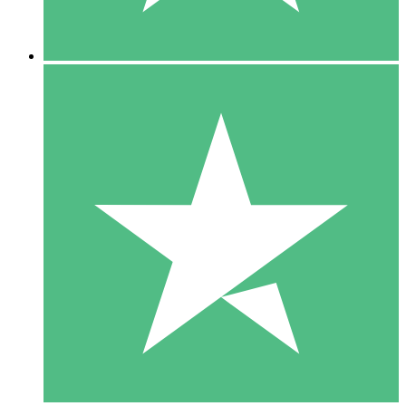
5 Descargas
15
US$
00
10 Descargas
20
US$
00