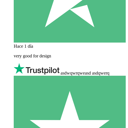
Hace 1 día
very good for design
asdwqwrqweasd asdqwerq