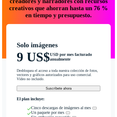
creadores y narradores con recursos
creativos que ahorran hasta un 76 %
en tiempo y presupuesto.
Solo imágenes
9 US$
USD por mes facturado
anualmente
Desbloquea el acceso a toda nuestra colección de fotos,
vectores y gráficos autorizados para uso comercial.
Vídeo no incluido.
Suscríbete ahora
El plan incluye:
Cinco descargas de imágenes al mes
Un paquete por mes