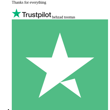
Thanks for everything
behzad toomas