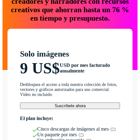
creadores y narradores con recursos
creativos que ahorran hasta un 76 %
en tiempo y presupuesto.
Solo imágenes
9 US$
USD por mes facturado
anualmente
Desbloquea el acceso a toda nuestra colección de fotos,
vectores y gráficos autorizados para uso comercial.
Vídeo no incluido.
Suscríbete ahora
El plan incluye:
Cinco descargas de imágenes al mes
Un paquete por mes