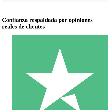
Confianza respaldada por opiniones
reales de clientes
Paquetes de Créditos Individuales
Paga según el uso con créditos de descarga. Sin compromiso
mensual.
1 Descarga
10
US$
00