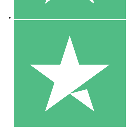
5 Descargas
15
US$
00
10 Descargas
20
US$
00