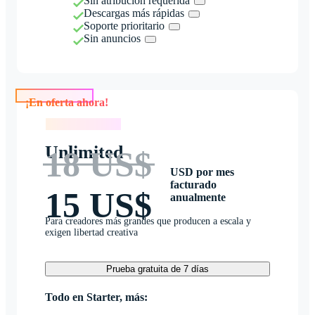
Sin atribución requerida
Descargas más rápidas
Soporte prioritario
Sin anuncios
¡En oferta ahora!
¡En oferta ahora!
Unlimited
18 US$
USD por mes
facturado
15 US$
anualmente
Para creadores más grandes que producen a escala y
exigen libertad creativa
Prueba gratuita de 7 días
Todo en Starter, más: