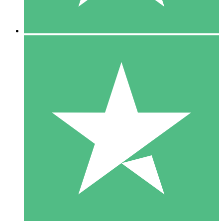
5 Descargas
15
US$
00
10 Descargas
20
US$
00