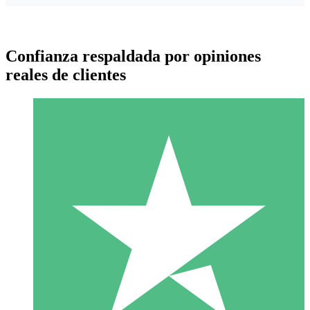
Confianza respaldada por opiniones
reales de clientes
Paquetes de Créditos Individuales
Paga según el uso con créditos de descarga. Sin compromiso
mensual.
1 Descarga
10
US$
00