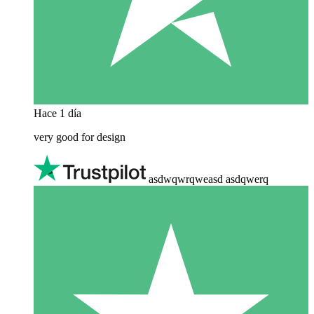
Hace 1 día
very good for design
asdwqwrqweasd asdqwerq