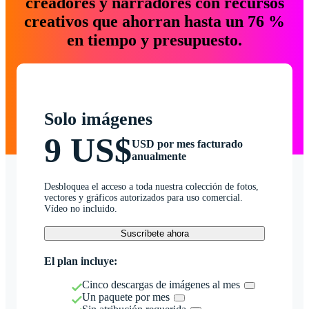
creadores y narradores con recursos
creativos que ahorran hasta un 76 %
en tiempo y presupuesto.
Solo imágenes
9 US$
USD por mes facturado
anualmente
Desbloquea el acceso a toda nuestra colección de fotos,
vectores y gráficos autorizados para uso comercial.
Vídeo no incluido.
Suscríbete ahora
El plan incluye:
Cinco descargas de imágenes al mes
Un paquete por mes