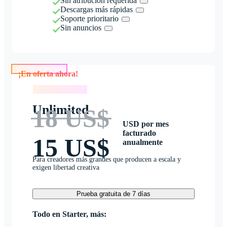
Sin atribución requerida
Descargas más rápidas
Soporte prioritario
Sin anuncios
¡En oferta ahora!
¡En oferta ahora!
Unlimited
18 US$
USD por mes
facturado
15 US$
anualmente
Para creadores más grandes que producen a escala y
exigen libertad creativa
Prueba gratuita de 7 días
Todo en Starter, más: