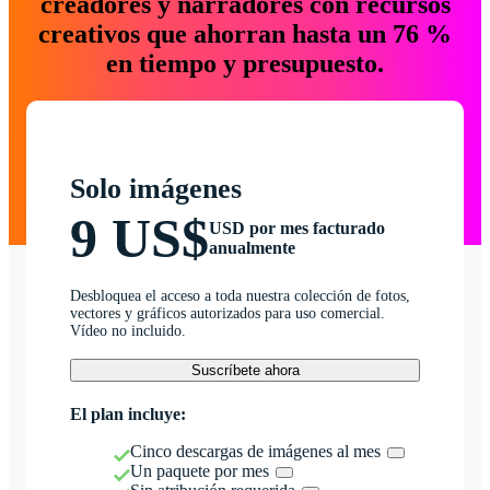
creadores y narradores con recursos
creativos que ahorran hasta un 76 %
en tiempo y presupuesto.
Solo imágenes
9 US$
USD por mes facturado
anualmente
Desbloquea el acceso a toda nuestra colección de fotos,
vectores y gráficos autorizados para uso comercial.
Vídeo no incluido.
Suscríbete ahora
El plan incluye:
Cinco descargas de imágenes al mes
Un paquete por mes