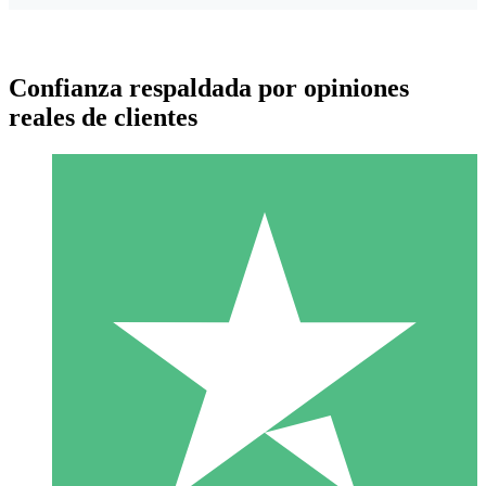
Confianza respaldada por opiniones
reales de clientes
Paquetes de Créditos Individuales
Paga según el uso con créditos de descarga. Sin compromiso
mensual.
1 Descarga
10
US$
00