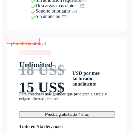
Sin atribución requerida
Descargas más rápidas
Soporte prioritario
Sin anuncios
¡En oferta ahora!
¡En oferta ahora!
Unlimited
18 US$
USD por mes
facturado
15 US$
anualmente
Para creadores más grandes que producen a escala y
exigen libertad creativa
Prueba gratuita de 7 días
Todo en Starter, más: