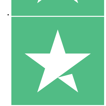
5 Descargas
15
US$
00
10 Descargas
20
US$
00