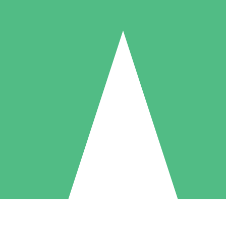
Paquetes de Créditos Individuales
Paga según el uso con créditos de descarga. Sin compromiso mensual.
1 Descarga
5 Descargas
10 Descargas
10
15
20
US$
00
US$
00
US$
00