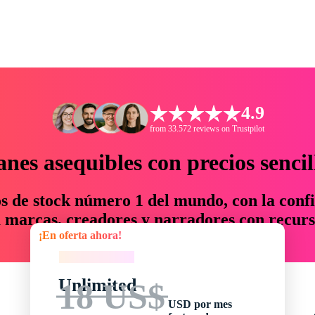
4.9
from 33.572 reviews on Trustpilot
anes asequibles con precios sencil
os de stock número 1 del mundo, con la confi
marcas, creadores y narradores con recurs
¡En oferta ahora!
un 76 % en tiempo y presupuesto.
¡En oferta ahora!
Unlimited
18 US$
USD por mes