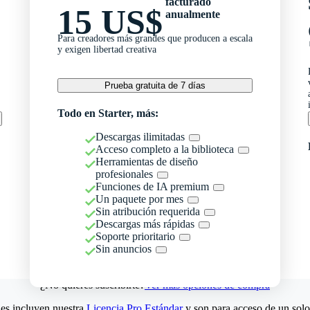
facturado
15 US$
anualmente
Para creadores más grandes que producen a escala
y exigen libertad creativa
Prueba gratuita de 7 días
Todo en Starter, más:
Descargas ilimitadas
Acceso completo a la biblioteca
Herramientas de diseño
profesionales
Funciones de IA premium
Un paquete por mes
Sin atribución requerida
Descargas más rápidas
Soporte prioritario
Sin anuncios
¿No quieres suscribirte?
Ver más opciones de compra
es incluyen nuestra
Licencia Pro Estándar
y son para acceso de un solo