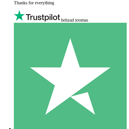
Thanks for everything
behzad toomas