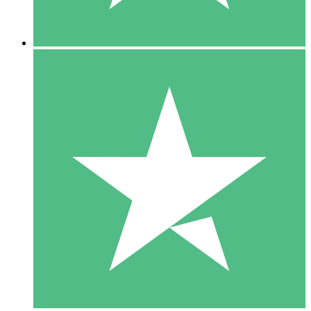
5 Descargas
15
US$
00
10 Descargas
20
US$
00