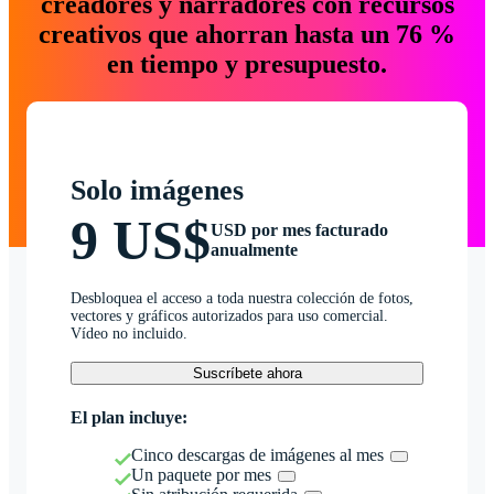
creadores y narradores con recursos
creativos que ahorran hasta un 76 %
en tiempo y presupuesto.
Solo imágenes
9 US$
USD por mes facturado
anualmente
Desbloquea el acceso a toda nuestra colección de fotos,
vectores y gráficos autorizados para uso comercial.
Vídeo no incluido.
Suscríbete ahora
El plan incluye:
Cinco descargas de imágenes al mes
Un paquete por mes