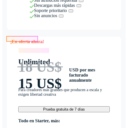
Sin atribución requerida
Descargas más rápidas
Soporte prioritario
Sin anuncios
¡En oferta ahora!
¡En oferta ahora!
Unlimited
18 US$
USD por mes
facturado
15 US$
anualmente
Para creadores más grandes que producen a escala y
exigen libertad creativa
Prueba gratuita de 7 días
Todo en Starter, más: