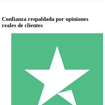
Confianza respaldada por opiniones
reales de clientes
Paquetes de Créditos Individuales
Paga según el uso con créditos de descarga. Sin compromiso
mensual.
1 Descarga
10
US$
00