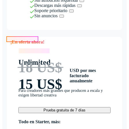
Sin atribución requerida
Descargas más rápidas
Soporte prioritario
Sin anuncios
¡En oferta ahora!
¡En oferta ahora!
Unlimited
18 US$
USD por mes
facturado
15 US$
anualmente
Para creadores más grandes que producen a escala y
exigen libertad creativa
Prueba gratuita de 7 días
Todo en Starter, más: