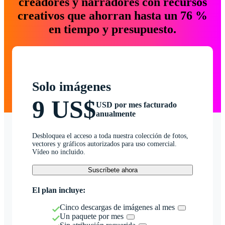
creadores y narradores con recursos
creativos que ahorran hasta un 76 %
en tiempo y presupuesto.
Solo imágenes
9 US$
USD por mes facturado
anualmente
Desbloquea el acceso a toda nuestra colección de fotos,
vectores y gráficos autorizados para uso comercial.
Vídeo no incluido.
Suscríbete ahora
El plan incluye:
Cinco descargas de imágenes al mes
Un paquete por mes