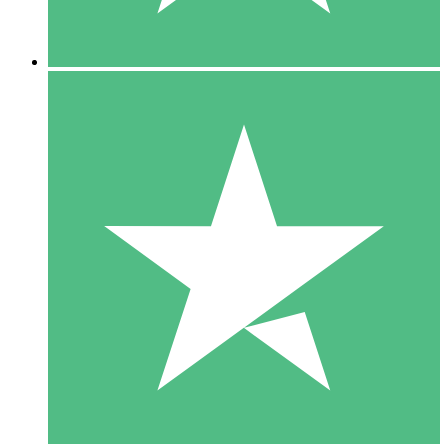
5 Descargas
15
US$
00
10 Descargas
20
US$
00