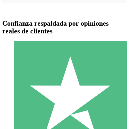
Confianza respaldada por opiniones
reales de clientes
Paquetes de Créditos Individuales
Paga según el uso con créditos de descarga. Sin compromiso
mensual.
1 Descarga
10
US$
00