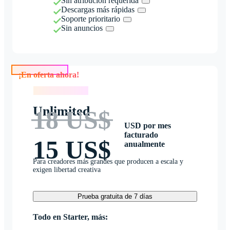
Sin atribución requerida
Descargas más rápidas
Soporte prioritario
Sin anuncios
¡En oferta ahora!
¡En oferta ahora!
Unlimited
18 US$
USD por mes
facturado
15 US$
anualmente
Para creadores más grandes que producen a escala y
exigen libertad creativa
Prueba gratuita de 7 días
Todo en Starter, más: