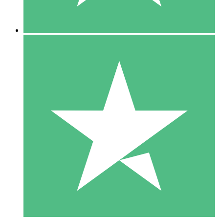
5 Descargas
15
US$
00
10 Descargas
20
US$
00