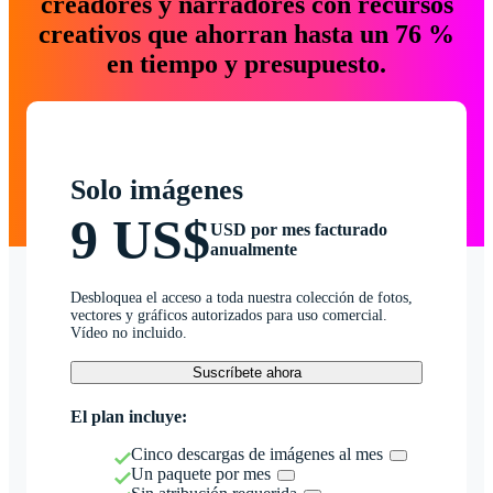
creadores y narradores con recursos
creativos que ahorran hasta un 76 %
en tiempo y presupuesto.
Solo imágenes
9 US$
USD por mes facturado
anualmente
Desbloquea el acceso a toda nuestra colección de fotos,
vectores y gráficos autorizados para uso comercial.
Vídeo no incluido.
Suscríbete ahora
El plan incluye:
Cinco descargas de imágenes al mes
Un paquete por mes