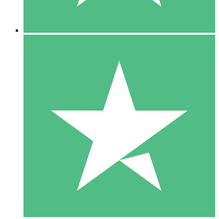
5 Descargas
15
US$
00
10 Descargas
20
US$
00