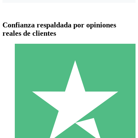
Confianza respaldada por opiniones
reales de clientes
Paquetes de Créditos Individuales
Paga según el uso con créditos de descarga. Sin compromiso
mensual.
1 Descarga
10
US$
00