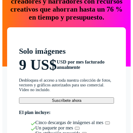
creadores y narradores con recursos
creativos que ahorran hasta un 76 %
en tiempo y presupuesto.
Solo imágenes
9 US$
USD por mes facturado
anualmente
Desbloquea el acceso a toda nuestra colección de fotos,
vectores y gráficos autorizados para uso comercial.
Vídeo no incluido.
Suscríbete ahora
El plan incluye:
Cinco descargas de imágenes al mes
Un paquete por mes