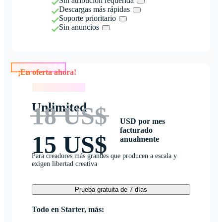
Sin atribución requerida
Descargas más rápidas
Soporte prioritario
Sin anuncios
¡En oferta ahora!
¡En oferta ahora!
Unlimited
18 US$
USD por mes
facturado
15 US$
anualmente
Para creadores más grandes que producen a escala y
exigen libertad creativa
Prueba gratuita de 7 días
Todo en Starter, más: