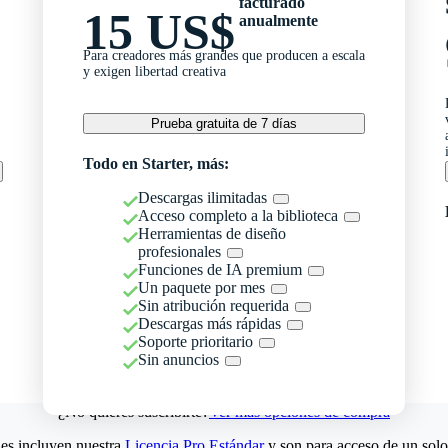
facturado
15 US$
anualmente
Para creadores más grandes que producen a escala
y exigen libertad creativa
Prueba gratuita de 7 días
Todo en Starter, más:
Descargas ilimitadas
Acceso completo a la biblioteca
Herramientas de diseño
profesionales
Funciones de IA premium
Un paquete por mes
Sin atribución requerida
Descargas más rápidas
Soporte prioritario
Sin anuncios
¿No quieres suscribirte?
Ver más opciones de compra
es incluyen nuestra
Licencia Pro Estándar
y son para acceso de un solo