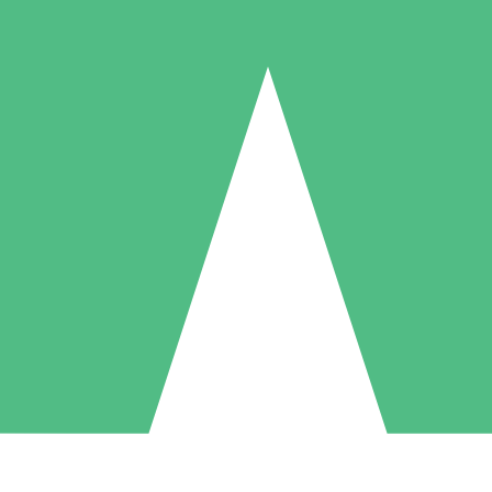
Paquetes de Créditos Individuales
Paga según el uso con créditos de descarga. Sin compromiso mensual.
1 Descarga
5 Descargas
10 Descargas
10
15
20
US$
00
US$
00
US$
00