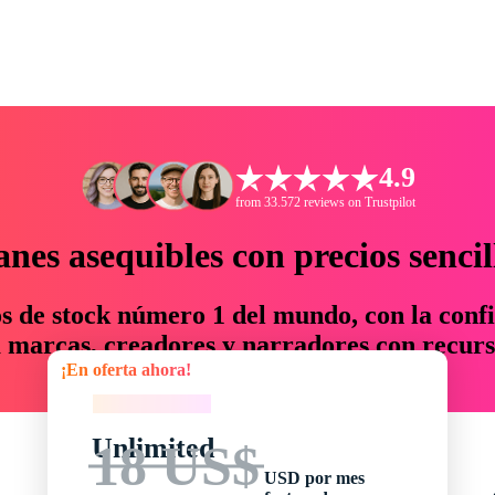
4.9
from 33.572 reviews on Trustpilot
anes asequibles con precios sencil
os de stock número 1 del mundo, con la confi
marcas, creadores y narradores con recurs
¡En oferta ahora!
un 76 % en tiempo y presupuesto.
¡En oferta ahora!
Unlimited
18 US$
USD por mes