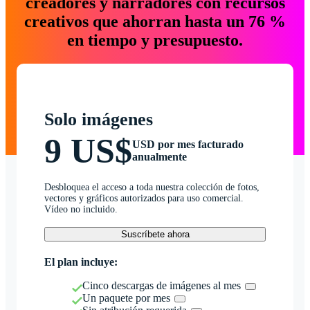
creadores y narradores con recursos
creativos que ahorran hasta un 76 %
en tiempo y presupuesto.
Solo imágenes
9 US$
USD por mes facturado
anualmente
Desbloquea el acceso a toda nuestra colección de fotos,
vectores y gráficos autorizados para uso comercial.
Vídeo no incluido.
Suscríbete ahora
El plan incluye:
Cinco descargas de imágenes al mes
Un paquete por mes