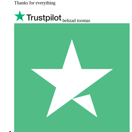
Thanks for everything
behzad toomas