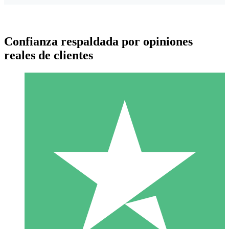
Confianza respaldada por opiniones
reales de clientes
Paquetes de Créditos Individuales
Paga según el uso con créditos de descarga. Sin compromiso
mensual.
1 Descarga
10
US$
00