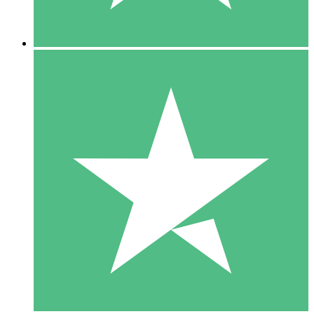
5 Descargas
15
US$
00
10 Descargas
20
US$
00