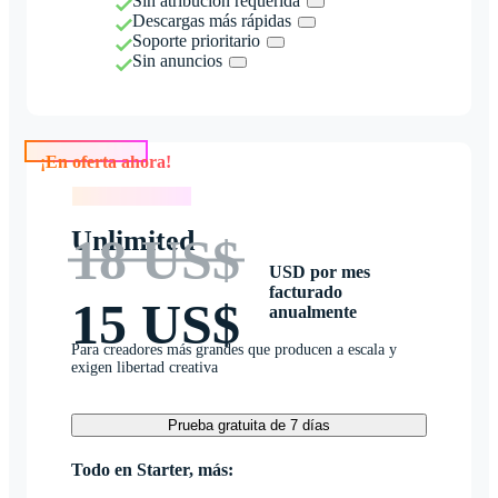
Sin atribución requerida
Descargas más rápidas
Soporte prioritario
Sin anuncios
¡En oferta ahora!
¡En oferta ahora!
Unlimited
18 US$
USD por mes
facturado
15 US$
anualmente
Para creadores más grandes que producen a escala y
exigen libertad creativa
Prueba gratuita de 7 días
Todo en Starter, más: