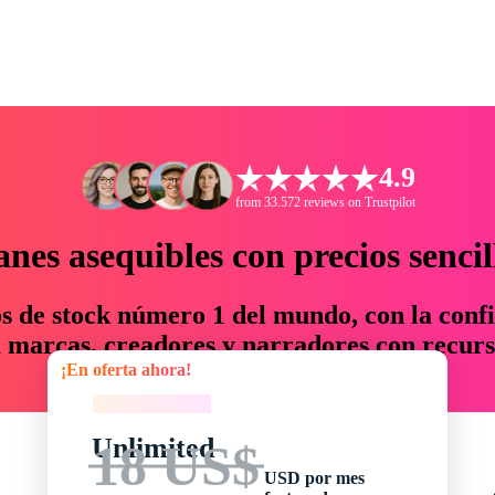
4.9
from 33.572 reviews on Trustpilot
anes asequibles con precios sencil
os de stock número 1 del mundo, con la confi
marcas, creadores y narradores con recurs
¡En oferta ahora!
un 76 % en tiempo y presupuesto.
¡En oferta ahora!
Unlimited
18 US$
USD por mes