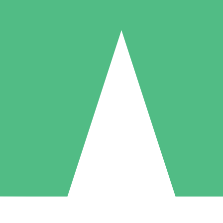
Paquetes de Créditos Individuales
Paga según el uso con créditos de descarga. Sin compromiso mensual.
1 Descarga
5 Descargas
10 Descargas
10
15
20
US$
00
US$
00
US$
00