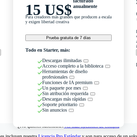
facturado
15 US$
anualmente
Para creadores más grandes que producen a escala
y exigen libertad creativa
Prueba gratuita de 7 días
Todo en Starter, más:
Descargas ilimitadas
Acceso completo a la biblioteca
Herramientas de diseño
profesionales
Funciones de IA premium
Un paquete por mes
Sin atribución requerida
Descargas más rápidas
Soporte prioritario
Sin anuncios
¿No quieres suscribirte?
Ver más opciones de compra
es incluyen nuestra
Licencia Pro Estándar
y son para acceso de un solo