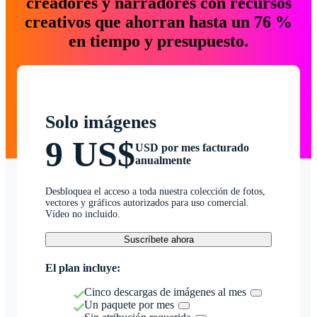
creadores y narradores con recursos
creativos que ahorran hasta un 76 %
en tiempo y presupuesto.
Solo imágenes
9 US$
USD por mes facturado
anualmente
Desbloquea el acceso a toda nuestra colección de fotos,
vectores y gráficos autorizados para uso comercial.
Vídeo no incluido.
Suscríbete ahora
El plan incluye:
Cinco descargas de imágenes al mes
Un paquete por mes