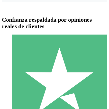
Confianza respaldada por opiniones
reales de clientes
Paquetes de Créditos Individuales
Paga según el uso con créditos de descarga. Sin compromiso
mensual.
1 Descarga
10
US$
00