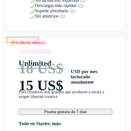
Sin atribución requerida
Descargas más rápidas
Soporte prioritario
Sin anuncios
¡En oferta ahora!
¡En oferta ahora!
Unlimited
18 US$
USD por mes
facturado
15 US$
anualmente
Para creadores más grandes que producen a escala y
exigen libertad creativa
Prueba gratuita de 7 días
Todo en Starter, más: