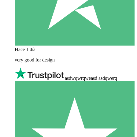
Hace 1 día
very good for design
asdwqwrqweasd asdqwerq