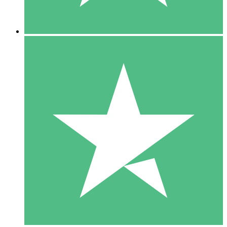
5 Descargas
15
US$
00
10 Descargas
20
US$
00