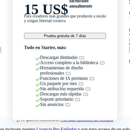
facturado
15 US$
anualmente
Para creadores más grandes que producen a escala
y exigen libertad creativa
Prueba gratuita de 7 días
Todo en Starter, más:
Descargas ilimitadas
Acceso completo a la biblioteca
Herramientas de diseño
profesionales
Funciones de IA premium
Un paquete por mes
Sin atribución requerida
Descargas más rápidas
Soporte prioritario
Sin anuncios
¿No quieres suscribirte?
Ver más opciones de compra
es incluyen nuestra
Licencia Pro Estándar
y son para acceso de un solo