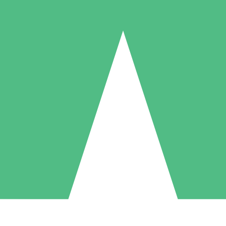
Paquetes de Créditos Individuales
Paga según el uso con créditos de descarga. Sin compromiso mensual.
1 Descarga
5 Descargas
10 Descargas
10
15
20
US$
00
US$
00
US$
00