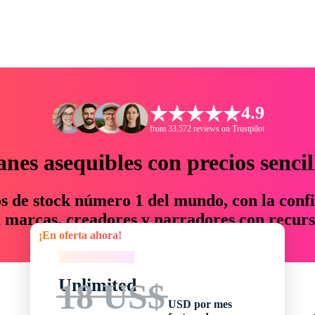
4.9
from 33.572 reviews on Trustpilot
anes asequibles con precios sencil
os de stock número 1 del mundo, con la confi
marcas, creadores y narradores con recurs
¡En oferta ahora!
un 76 % en tiempo y presupuesto.
¡En oferta ahora!
Unlimited
18 US$
USD por mes