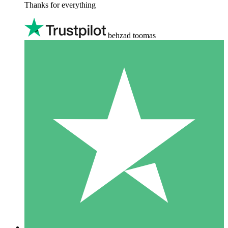
Thanks for everything
behzad toomas