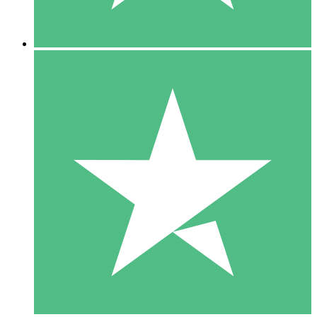
5 Descargas
15
US$
00
10 Descargas
20
US$
00