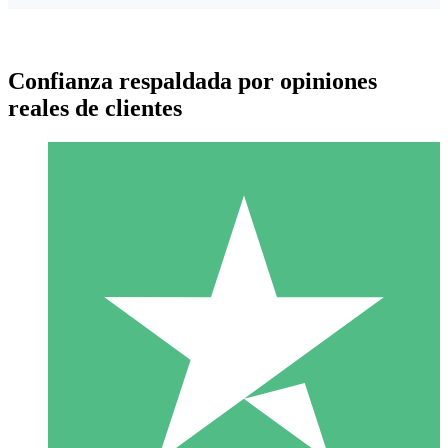
Confianza respaldada por opiniones
reales de clientes
Paquetes de Créditos Individuales
Paga según el uso con créditos de descarga. Sin compromiso
mensual.
1 Descarga
10
US$
00