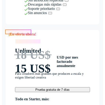
Sin atribución requerida
Descargas más rápidas
Soporte prioritario
Sin anuncios
¡En oferta ahora!
¡En oferta ahora!
Unlimited
18 US$
USD por mes
facturado
15 US$
anualmente
Para creadores más grandes que producen a escala y
exigen libertad creativa
Prueba gratuita de 7 días
Todo en Starter, más: