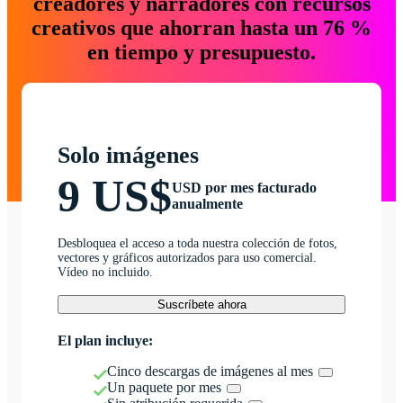
creadores y narradores con recursos
creativos que ahorran hasta un 76 %
en tiempo y presupuesto.
Solo imágenes
9 US$
USD por mes facturado
anualmente
Desbloquea el acceso a toda nuestra colección de fotos,
vectores y gráficos autorizados para uso comercial.
Vídeo no incluido.
Suscríbete ahora
El plan incluye:
Cinco descargas de imágenes al mes
Un paquete por mes