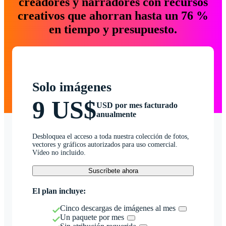
creadores y narradores con recursos
creativos que ahorran hasta un 76 %
en tiempo y presupuesto.
Solo imágenes
9 US$
USD por mes facturado
anualmente
Desbloquea el acceso a toda nuestra colección de fotos,
vectores y gráficos autorizados para uso comercial.
Vídeo no incluido.
Suscríbete ahora
El plan incluye:
Cinco descargas de imágenes al mes
Un paquete por mes