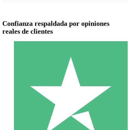
Confianza respaldada por opiniones
reales de clientes
Paquetes de Créditos Individuales
Paga según el uso con créditos de descarga. Sin compromiso
mensual.
1 Descarga
10
US$
00