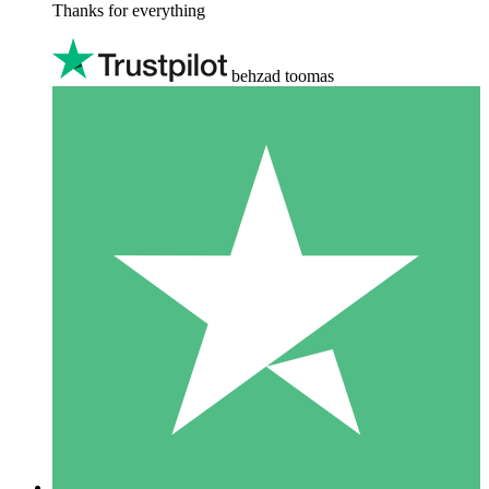
Thanks for everything
behzad toomas