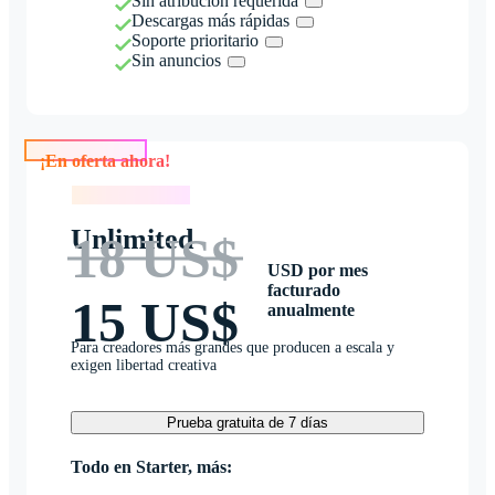
Sin atribución requerida
Descargas más rápidas
Soporte prioritario
Sin anuncios
¡En oferta ahora!
¡En oferta ahora!
Unlimited
18 US$
USD por mes
facturado
15 US$
anualmente
Para creadores más grandes que producen a escala y
exigen libertad creativa
Prueba gratuita de 7 días
Todo en Starter, más: