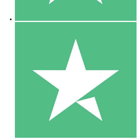
5 Descargas
15
US$
00
10 Descargas
20
US$
00