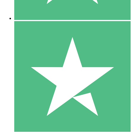
5 Descargas
15
US$
00
10 Descargas
20
US$
00