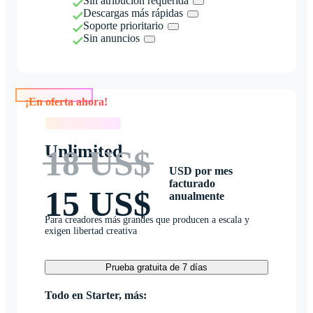
Sin atribución requerida
Descargas más rápidas
Soporte prioritario
Sin anuncios
¡En oferta ahora!
¡En oferta ahora!
Unlimited
18 US$
USD por mes
facturado
15 US$
anualmente
Para creadores más grandes que producen a escala y
exigen libertad creativa
Prueba gratuita de 7 días
Todo en Starter, más: