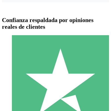
Confianza respaldada por opiniones
reales de clientes
Paquetes de Créditos Individuales
Paga según el uso con créditos de descarga. Sin compromiso
mensual.
1 Descarga
10
US$
00