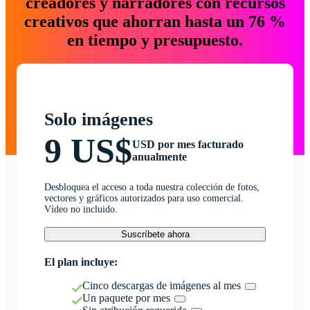
creadores y narradores con recursos
creativos que ahorran hasta un 76 %
en tiempo y presupuesto.
Solo imágenes
9 US$
USD por mes facturado
anualmente
Desbloquea el acceso a toda nuestra colección de fotos,
vectores y gráficos autorizados para uso comercial.
Vídeo no incluido.
Suscríbete ahora
El plan incluye:
Cinco descargas de imágenes al mes
Un paquete por mes