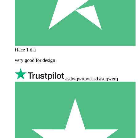
Hace 1 día
very good for design
asdwqwrqweasd asdqwerq