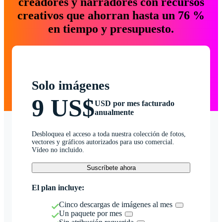
creadores y narradores con recursos
creativos que ahorran hasta un 76 %
en tiempo y presupuesto.
Solo imágenes
9 US$
USD por mes facturado
anualmente
Desbloquea el acceso a toda nuestra colección de fotos,
vectores y gráficos autorizados para uso comercial.
Vídeo no incluido.
Suscríbete ahora
El plan incluye:
Cinco descargas de imágenes al mes
Un paquete por mes