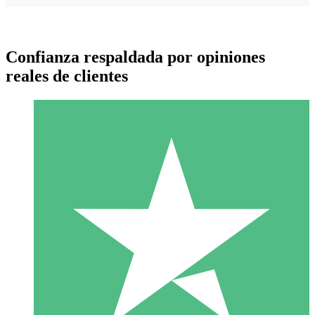
Confianza respaldada por opiniones
reales de clientes
Paquetes de Créditos Individuales
Paga según el uso con créditos de descarga. Sin compromiso
mensual.
1 Descarga
10
US$
00