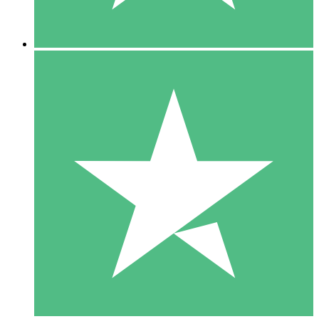
5 Descargas
15
US$
00
10 Descargas
20
US$
00