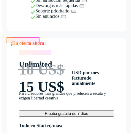
Sin atribución requerida
Descargas más rápidas
Soporte prioritario
Sin anuncios
¡En oferta ahora!
¡En oferta ahora!
Unlimited
18 US$
USD por mes
facturado
15 US$
anualmente
Para creadores más grandes que producen a escala y
exigen libertad creativa
Prueba gratuita de 7 días
Todo en Starter, más: