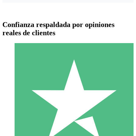
Confianza respaldada por opiniones
reales de clientes
Paquetes de Créditos Individuales
Paga según el uso con créditos de descarga. Sin compromiso
mensual.
1 Descarga
10
US$
00