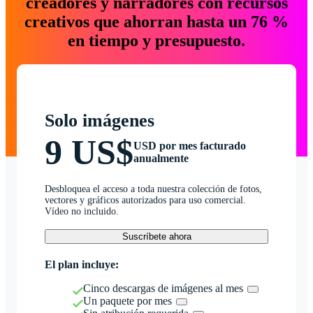
creadores y narradores con recursos
creativos que ahorran hasta un 76 %
en tiempo y presupuesto.
Solo imágenes
9 US$
USD por mes facturado
anualmente
Desbloquea el acceso a toda nuestra colección de fotos,
vectores y gráficos autorizados para uso comercial.
Vídeo no incluido.
Suscríbete ahora
El plan incluye:
Cinco descargas de imágenes al mes
Un paquete por mes