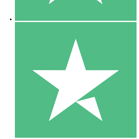
5 Descargas
15
US$
00
10 Descargas
20
US$
00