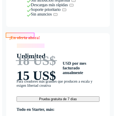
Sin atribución requerida
Descargas más rápidas
Soporte prioritario
Sin anuncios
¡En oferta ahora!
¡En oferta ahora!
Unlimited
18 US$
USD por mes
facturado
15 US$
anualmente
Para creadores más grandes que producen a escala y
exigen libertad creativa
Prueba gratuita de 7 días
Todo en Starter, más: