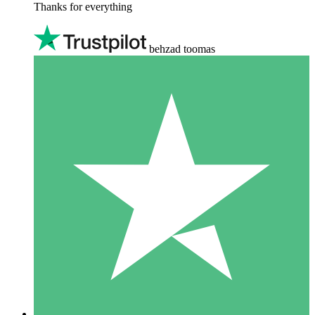
Thanks for everything
behzad toomas