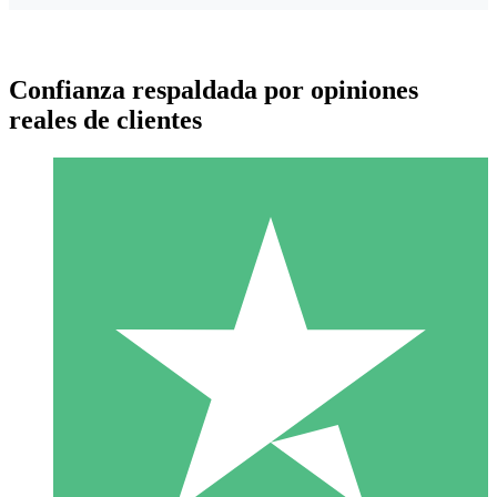
Confianza respaldada por opiniones
reales de clientes
Paquetes de Créditos Individuales
Paga según el uso con créditos de descarga. Sin compromiso
mensual.
1 Descarga
10
US$
00