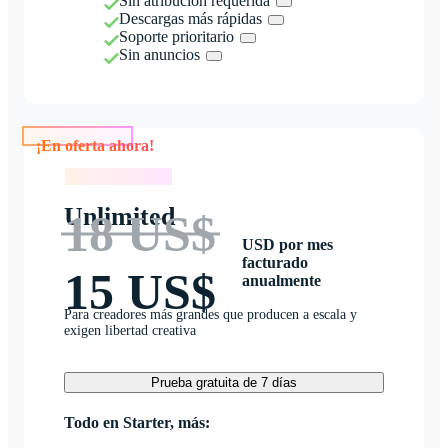
Sin atribución requerida
Descargas más rápidas
Soporte prioritario
Sin anuncios
¡En oferta ahora!
¡En oferta ahora!
Unlimited
18 US$
USD por mes
facturado
15 US$
anualmente
Para creadores más grandes que producen a escala y
exigen libertad creativa
Prueba gratuita de 7 días
Todo en Starter, más: