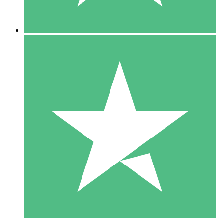
5 Descargas
15
US$
00
10 Descargas
20
US$
00