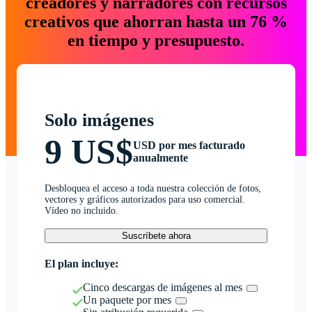
creadores y narradores con recursos
creativos que ahorran hasta un 76 %
en tiempo y presupuesto.
Solo imágenes
9 US$
USD por mes facturado
anualmente
Desbloquea el acceso a toda nuestra colección de fotos,
vectores y gráficos autorizados para uso comercial.
Vídeo no incluido.
Suscríbete ahora
El plan incluye:
Cinco descargas de imágenes al mes
Un paquete por mes