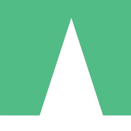
Paquetes de Créditos Individuales
Paga según el uso con créditos de descarga. Sin compromiso mensual.
1 Descarga
5 Descargas
10 Descargas
10
15
20
US$
00
US$
00
US$
00