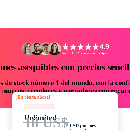
4.9
from 33.572 reviews on Trustpilot
anes asequibles con precios sencil
os de stock número 1 del mundo, con la confi
marcas, creadores y narradores con recurs
¡En oferta ahora!
un 76 % en tiempo y presupuesto.
¡En oferta ahora!
Unlimited
18 US$
USD por mes