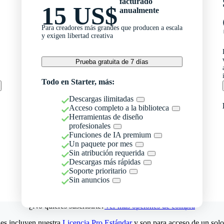
facturado
15 US$
anualmente
Para creadores más grandes que producen a escala
y exigen libertad creativa
Prueba gratuita de 7 días
Todo en Starter, más:
Descargas ilimitadas
Acceso completo a la biblioteca
Herramientas de diseño
profesionales
Funciones de IA premium
Un paquete por mes
Sin atribución requerida
Descargas más rápidas
Soporte prioritario
Sin anuncios
¿No quieres suscribirte?
Ver más opciones de compra
es incluyen nuestra
Licencia Pro Estándar
y son para acceso de un solo