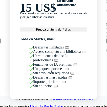
facturado
15 US$
anualmente
Para creadores más grandes que producen a escala
y exigen libertad creativa
Prueba gratuita de 7 días
Todo en Starter, más:
Descargas ilimitadas
Acceso completo a la biblioteca
Herramientas de diseño
profesionales
Funciones de IA premium
Un paquete por mes
Sin atribución requerida
Descargas más rápidas
Soporte prioritario
Sin anuncios
¿No quieres suscribirte?
Ver más opciones de compra
es incluyen nuestra
Licencia Pro Estándar
y son para acceso de un solo