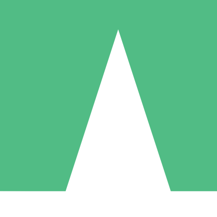
Paquetes de Créditos Individuales
Paga según el uso con créditos de descarga. Sin compromiso mensual.
1 Descarga
5 Descargas
10 Descargas
10
15
20
US$
00
US$
00
US$
00