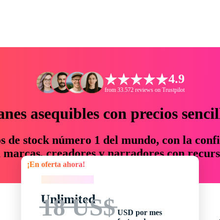
4.9
from 33.572 reviews on Trustpilot
anes asequibles con precios sencil
os de stock número 1 del mundo, con la confi
marcas, creadores y narradores con recurs
¡En oferta ahora!
un 76 % en tiempo y presupuesto.
¡En oferta ahora!
Unlimited
18 US$
USD por mes