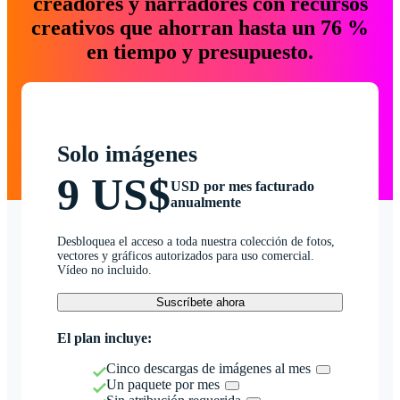
creadores y narradores con recursos
creativos que ahorran hasta un 76 %
en tiempo y presupuesto.
Solo imágenes
9 US$
USD por mes facturado
anualmente
Desbloquea el acceso a toda nuestra colección de fotos,
vectores y gráficos autorizados para uso comercial.
Vídeo no incluido.
Suscríbete ahora
El plan incluye:
Cinco descargas de imágenes al mes
Un paquete por mes