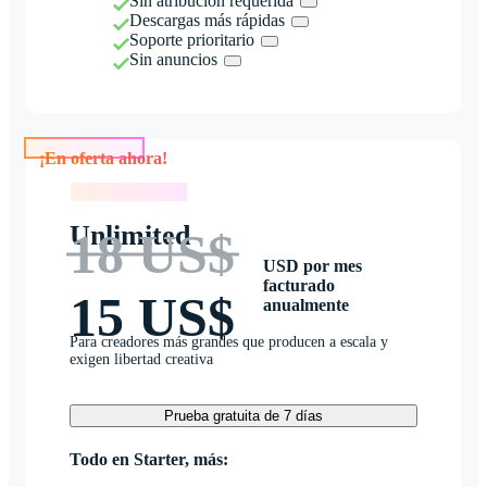
Sin atribución requerida
Descargas más rápidas
Soporte prioritario
Sin anuncios
¡En oferta ahora!
¡En oferta ahora!
Unlimited
18 US$
USD por mes
facturado
15 US$
anualmente
Para creadores más grandes que producen a escala y
exigen libertad creativa
Prueba gratuita de 7 días
Todo en Starter, más: