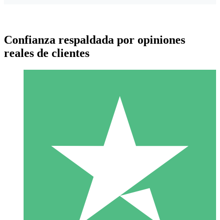
Confianza respaldada por opiniones
reales de clientes
Paquetes de Créditos Individuales
Paga según el uso con créditos de descarga. Sin compromiso
mensual.
1 Descarga
10
US$
00