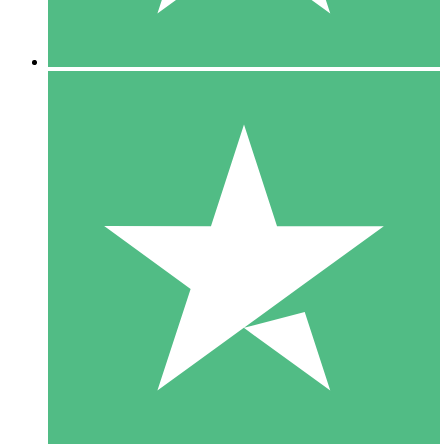
5 Descargas
15
US$
00
10 Descargas
20
US$
00