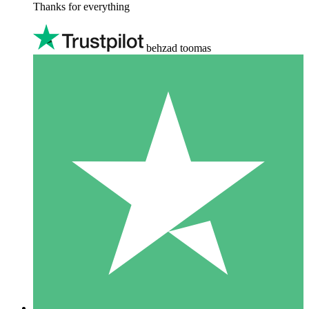
Thanks for everything
behzad toomas