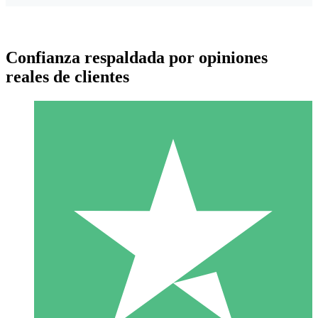
Confianza respaldada por opiniones
reales de clientes
Paquetes de Créditos Individuales
Paga según el uso con créditos de descarga. Sin compromiso
mensual.
1 Descarga
10
US$
00