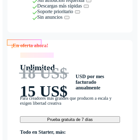
Sin atribución requerida
Descargas más rápidas
Soporte prioritario
Sin anuncios
¡En oferta ahora!
¡En oferta ahora!
Unlimited
18 US$
USD por mes
facturado
15 US$
anualmente
Para creadores más grandes que producen a escala y
exigen libertad creativa
Prueba gratuita de 7 días
Todo en Starter, más: