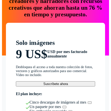
creadores y narradores con recursos
creativos que ahorran hasta un 76 %
en tiempo y presupuesto.
Solo imágenes
9 US$
USD por mes facturado
anualmente
Desbloquea el acceso a toda nuestra colección de fotos,
vectores y gráficos autorizados para uso comercial.
Vídeo no incluido.
Suscríbete ahora
El plan incluye:
Cinco descargas de imágenes al mes
Un paquete por mes