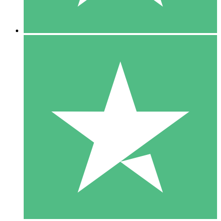
5 Descargas
15
US$
00
10 Descargas
20
US$
00