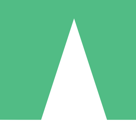
Paquetes de Créditos Individuales
Paga según el uso con créditos de descarga. Sin compromiso mensual.
1 Descarga
5 Descargas
10 Descargas
10
15
20
US$
00
US$
00
US$
00