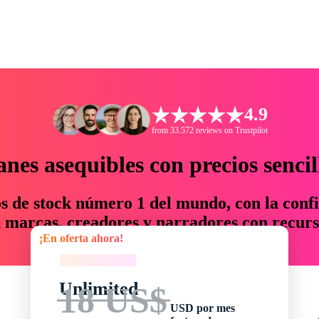
4.9
from 33.572 reviews on Trustpilot
anes asequibles con precios sencil
os de stock número 1 del mundo, con la confi
marcas, creadores y narradores con recurs
¡En oferta ahora!
un 76 % en tiempo y presupuesto.
¡En oferta ahora!
Unlimited
18 US$
USD por mes