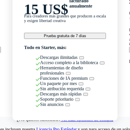
facturado
15 US$
anualmente
Para creadores más grandes que producen a escala
y exigen libertad creativa
Prueba gratuita de 7 días
Todo en Starter, más:
Descargas ilimitadas
Acceso completo a la biblioteca
Herramientas de diseño
profesionales
Funciones de IA premium
Un paquete por mes
Sin atribución requerida
Descargas más rápidas
Soporte prioritario
Sin anuncios
¿No quieres suscribirte?
Ver más opciones de compra
es incluyen nuestra
Licencia Pro Estándar
y son para acceso de un solo