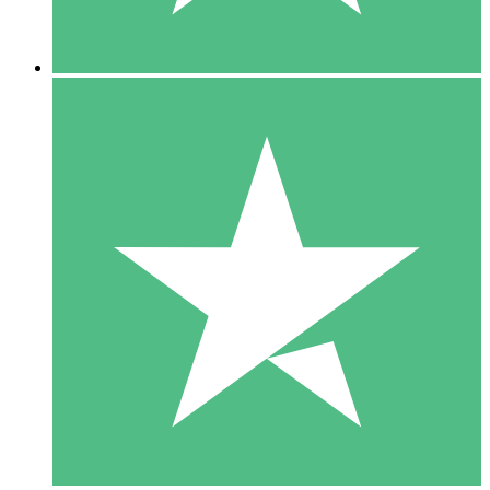
5 Descargas
15
US$
00
10 Descargas
20
US$
00