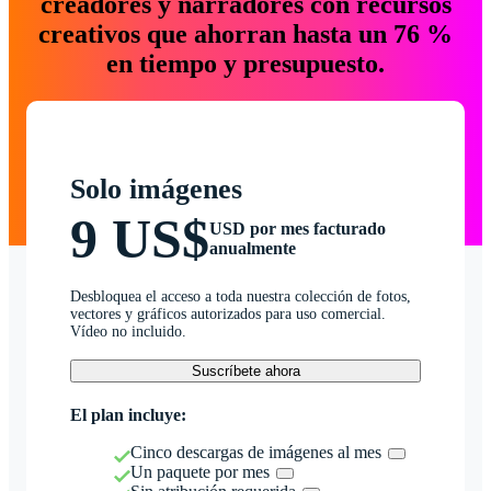
creadores y narradores con recursos
creativos que ahorran hasta un 76 %
en tiempo y presupuesto.
Solo imágenes
9 US$
USD por mes facturado
anualmente
Desbloquea el acceso a toda nuestra colección de fotos,
vectores y gráficos autorizados para uso comercial.
Vídeo no incluido.
Suscríbete ahora
El plan incluye:
Cinco descargas de imágenes al mes
Un paquete por mes