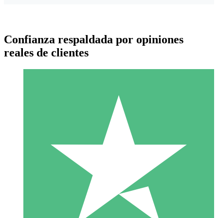
Confianza respaldada por opiniones
reales de clientes
Paquetes de Créditos Individuales
Paga según el uso con créditos de descarga. Sin compromiso
mensual.
1 Descarga
10
US$
00