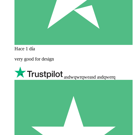
Hace 1 día
very good for design
asdwqwrqweasd asdqwerq