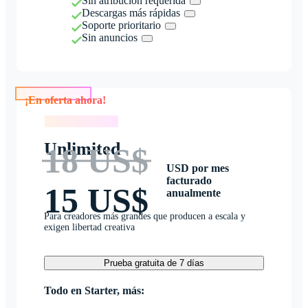
Sin atribución requerida
Descargas más rápidas
Soporte prioritario
Sin anuncios
¡En oferta ahora!
¡En oferta ahora!
Unlimited
18 US$
USD por mes
facturado
15 US$
anualmente
Para creadores más grandes que producen a escala y
exigen libertad creativa
Prueba gratuita de 7 días
Todo en Starter, más: