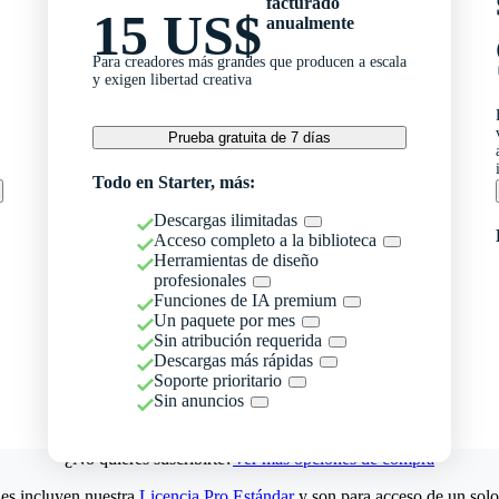
facturado
15 US$
anualmente
Para creadores más grandes que producen a escala
y exigen libertad creativa
Prueba gratuita de 7 días
Todo en Starter, más:
Descargas ilimitadas
Acceso completo a la biblioteca
Herramientas de diseño
profesionales
Funciones de IA premium
Un paquete por mes
Sin atribución requerida
Descargas más rápidas
Soporte prioritario
Sin anuncios
¿No quieres suscribirte?
Ver más opciones de compra
es incluyen nuestra
Licencia Pro Estándar
y son para acceso de un solo