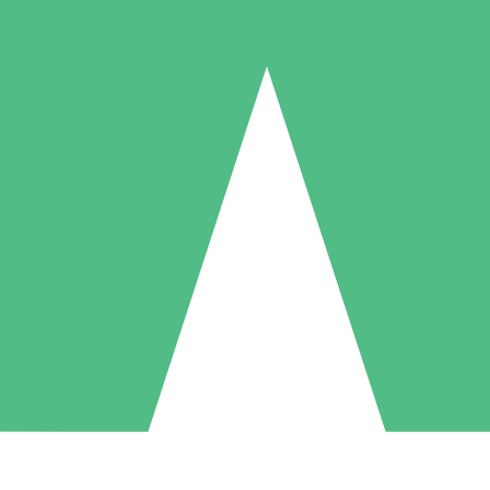
Paquetes de Créditos Individuales
Paga según el uso con créditos de descarga. Sin compromiso mensual.
1 Descarga
5 Descargas
10 Descargas
10
15
20
US$
00
US$
00
US$
00