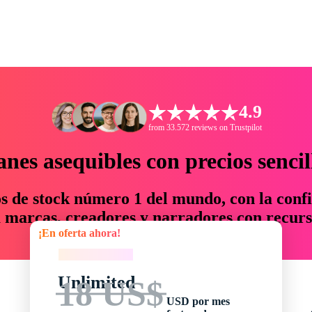
4.9
from 33.572 reviews on Trustpilot
anes asequibles con precios sencil
os de stock número 1 del mundo, con la confi
marcas, creadores y narradores con recurs
¡En oferta ahora!
un 76 % en tiempo y presupuesto.
¡En oferta ahora!
Unlimited
18 US$
USD por mes