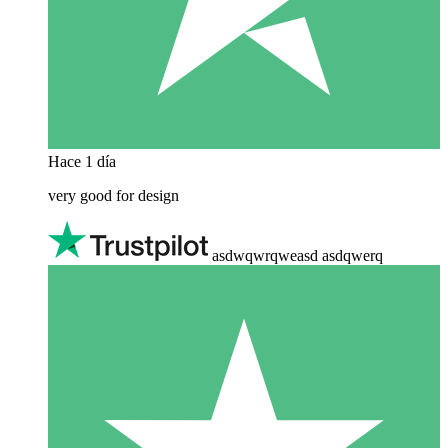
Hace 1 día
very good for design
asdwqwrqweasd asdqwerq