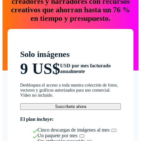
creadores y narradores con recursos
creativos que ahorran hasta un 76 %
en tiempo y presupuesto.
Solo imágenes
9 US$
USD por mes facturado
anualmente
Desbloquea el acceso a toda nuestra colección de fotos,
vectores y gráficos autorizados para uso comercial.
Vídeo no incluido.
Suscríbete ahora
El plan incluye:
Cinco descargas de imágenes al mes
Un paquete por mes