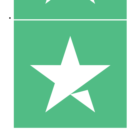
5 Descargas
15
US$
00
10 Descargas
20
US$
00