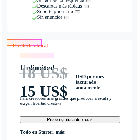
Sin atribución requerida
Descargas más rápidas
Soporte prioritario
Sin anuncios
¡En oferta ahora!
¡En oferta ahora!
Unlimited
18 US$
USD por mes
facturado
15 US$
anualmente
Para creadores más grandes que producen a escala y
exigen libertad creativa
Prueba gratuita de 7 días
Todo en Starter, más: