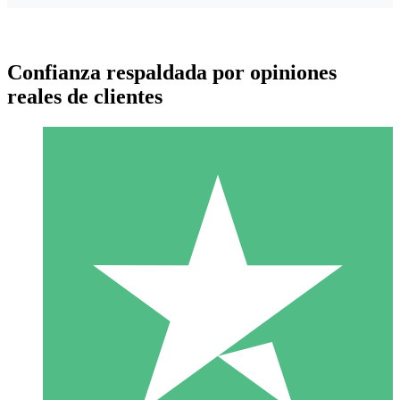
Confianza respaldada por opiniones
reales de clientes
Paquetes de Créditos Individuales
Paga según el uso con créditos de descarga. Sin compromiso
mensual.
1 Descarga
10
US$
00