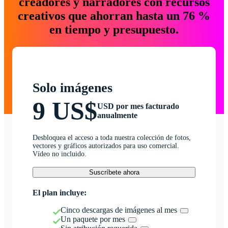
creadores y narradores con recursos
creativos que ahorran hasta un 76 %
en tiempo y presupuesto.
Solo imágenes
9 US$
USD por mes facturado
anualmente
Desbloquea el acceso a toda nuestra colección de fotos,
vectores y gráficos autorizados para uso comercial.
Vídeo no incluido.
Suscríbete ahora
El plan incluye:
Cinco descargas de imágenes al mes
Un paquete por mes