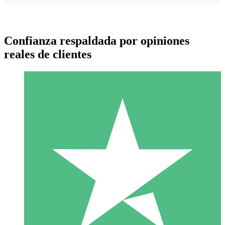
Confianza respaldada por opiniones
reales de clientes
Paquetes de Créditos Individuales
Paga según el uso con créditos de descarga. Sin compromiso
mensual.
1 Descarga
10
US$
00