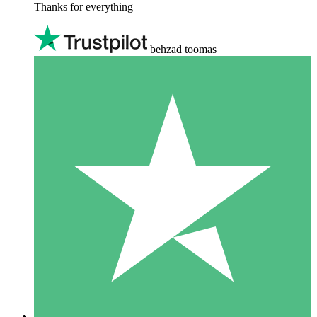
Thanks for everything
behzad toomas