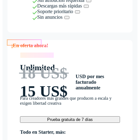
Sin atribución requerida
Descargas más rápidas
Soporte prioritario
Sin anuncios
¡En oferta ahora!
¡En oferta ahora!
Unlimited
18 US$
USD por mes
facturado
15 US$
anualmente
Para creadores más grandes que producen a escala y
exigen libertad creativa
Prueba gratuita de 7 días
Todo en Starter, más: