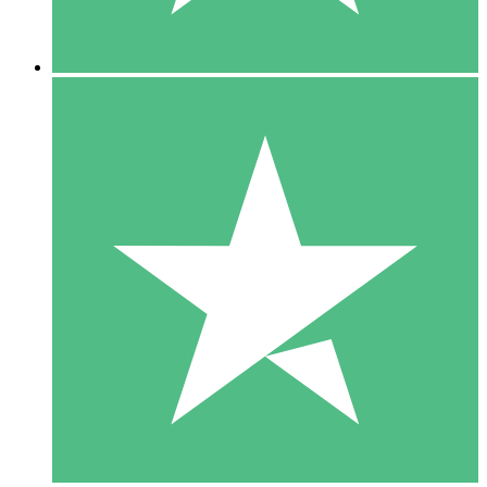
5 Descargas
15
US$
00
10 Descargas
20
US$
00