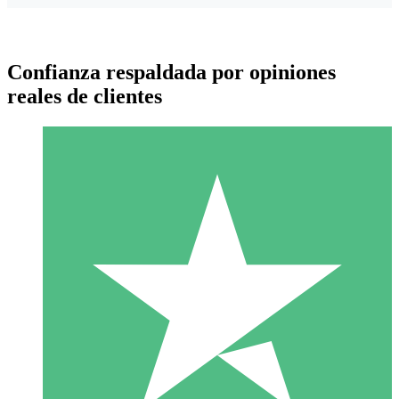
Confianza respaldada por opiniones
reales de clientes
Paquetes de Créditos Individuales
Paga según el uso con créditos de descarga. Sin compromiso
mensual.
1 Descarga
10
US$
00