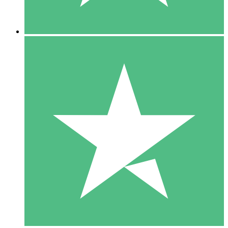
5 Descargas
15
US$
00
10 Descargas
20
US$
00