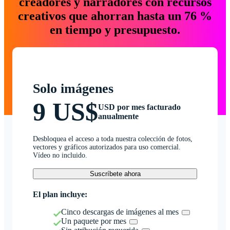
creadores y narradores con recursos
creativos que ahorran hasta un 76 %
en tiempo y presupuesto.
Solo imágenes
9 US$
USD por mes facturado
anualmente
Desbloquea el acceso a toda nuestra colección de fotos,
vectores y gráficos autorizados para uso comercial.
Vídeo no incluido.
Suscríbete ahora
El plan incluye:
Cinco descargas de imágenes al mes
Un paquete por mes