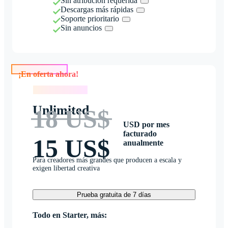
Sin atribución requerida
Descargas más rápidas
Soporte prioritario
Sin anuncios
¡En oferta ahora!
¡En oferta ahora!
Unlimited
18 US$
USD por mes
facturado
15 US$
anualmente
Para creadores más grandes que producen a escala y
exigen libertad creativa
Prueba gratuita de 7 días
Todo en Starter, más: