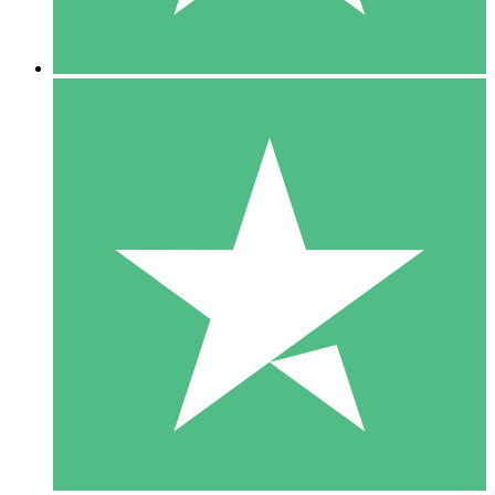
5 Descargas
15
US$
00
10 Descargas
20
US$
00