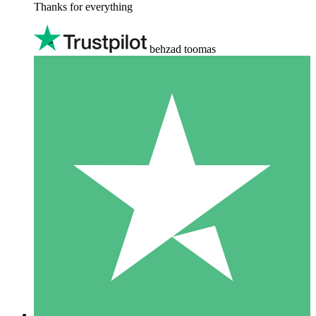
Thanks for everything
behzad toomas