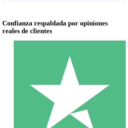
Confianza respaldada por opiniones
reales de clientes
Paquetes de Créditos Individuales
Paga según el uso con créditos de descarga. Sin compromiso
mensual.
1 Descarga
10
US$
00