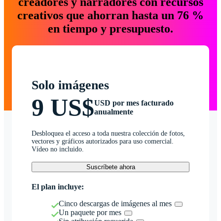
creadores y narradores con recursos
creativos que ahorran hasta un 76 %
en tiempo y presupuesto.
Solo imágenes
9 US$
USD por mes facturado
anualmente
Desbloquea el acceso a toda nuestra colección de fotos,
vectores y gráficos autorizados para uso comercial.
Vídeo no incluido.
Suscríbete ahora
El plan incluye:
Cinco descargas de imágenes al mes
Un paquete por mes