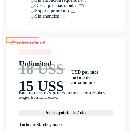
Sin atribución requerida
Descargas más rápidas
Soporte prioritario
Sin anuncios
¡En oferta ahora!
¡En oferta ahora!
Unlimited
18 US$
USD por mes
facturado
15 US$
anualmente
Para creadores más grandes que producen a escala y
exigen libertad creativa
Prueba gratuita de 7 días
Todo en Starter, más: