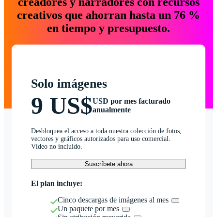
creadores y narradores con recursos
creativos que ahorran hasta un 76 %
en tiempo y presupuesto.
Solo imágenes
9 US$
USD por mes facturado
anualmente
Desbloquea el acceso a toda nuestra colección de fotos,
vectores y gráficos autorizados para uso comercial.
Vídeo no incluido.
Suscríbete ahora
El plan incluye:
Cinco descargas de imágenes al mes
Un paquete por mes