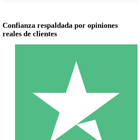
Confianza respaldada por opiniones
reales de clientes
Paquetes de Créditos Individuales
Paga según el uso con créditos de descarga. Sin compromiso
mensual.
1 Descarga
10
US$
00