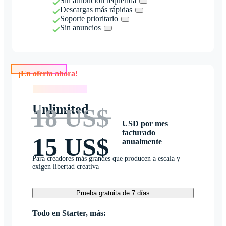
Sin atribución requerida
Descargas más rápidas
Soporte prioritario
Sin anuncios
¡En oferta ahora!
¡En oferta ahora!
Unlimited
18 US$
USD por mes
facturado
15 US$
anualmente
Para creadores más grandes que producen a escala y
exigen libertad creativa
Prueba gratuita de 7 días
Todo en Starter, más: