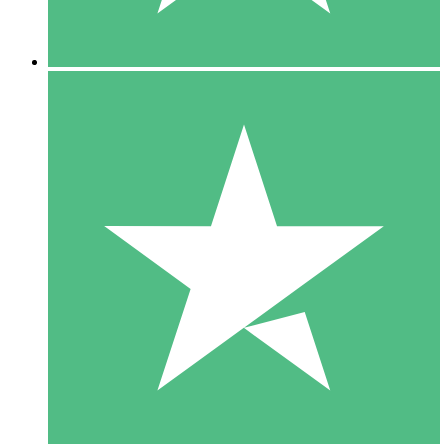
5 Descargas
15
US$
00
10 Descargas
20
US$
00