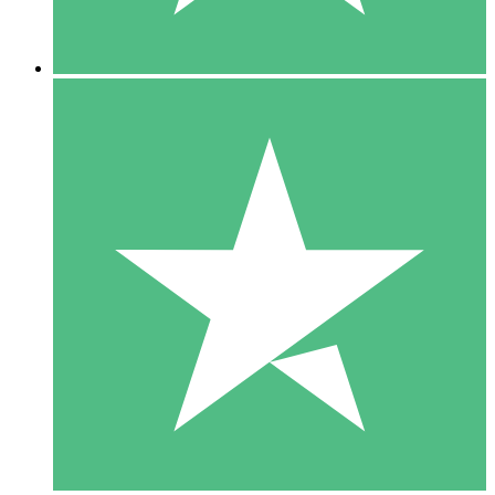
5 Descargas
15
US$
00
10 Descargas
20
US$
00