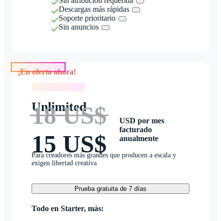
Sin atribución requerida
Descargas más rápidas
Soporte prioritario
Sin anuncios
¡En oferta ahora!
¡En oferta ahora!
Unlimited
18 US$
USD por mes
facturado
15 US$
anualmente
Para creadores más grandes que producen a escala y
exigen libertad creativa
Prueba gratuita de 7 días
Todo en Starter, más: