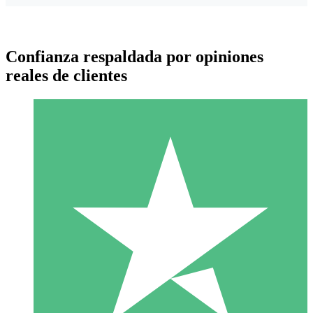
Confianza respaldada por opiniones
reales de clientes
Paquetes de Créditos Individuales
Paga según el uso con créditos de descarga. Sin compromiso
mensual.
1 Descarga
10
US$
00