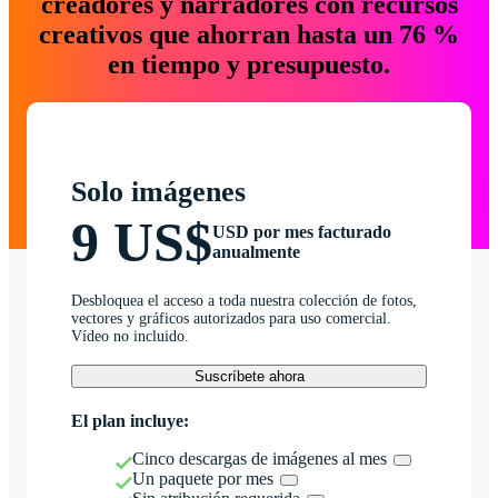
creadores y narradores con recursos
creativos que ahorran hasta un 76 %
en tiempo y presupuesto.
Solo imágenes
9 US$
USD por mes facturado
anualmente
Desbloquea el acceso a toda nuestra colección de fotos,
vectores y gráficos autorizados para uso comercial.
Vídeo no incluido.
Suscríbete ahora
El plan incluye:
Cinco descargas de imágenes al mes
Un paquete por mes