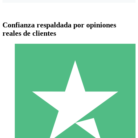
Confianza respaldada por opiniones
reales de clientes
Paquetes de Créditos Individuales
Paga según el uso con créditos de descarga. Sin compromiso
mensual.
1 Descarga
10
US$
00