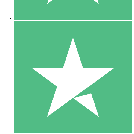
5 Descargas
15
US$
00
10 Descargas
20
US$
00