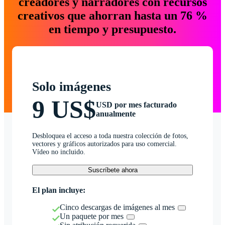
creadores y narradores con recursos
creativos que ahorran hasta un 76 %
en tiempo y presupuesto.
Solo imágenes
9 US$
USD por mes facturado
anualmente
Desbloquea el acceso a toda nuestra colección de fotos,
vectores y gráficos autorizados para uso comercial.
Vídeo no incluido.
Suscríbete ahora
El plan incluye:
Cinco descargas de imágenes al mes
Un paquete por mes