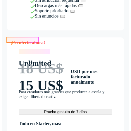
Sin atribución requerida
Descargas más rápidas
Soporte prioritario
Sin anuncios
¡En oferta ahora!
¡En oferta ahora!
Unlimited
18 US$
USD por mes
facturado
15 US$
anualmente
Para creadores más grandes que producen a escala y
exigen libertad creativa
Prueba gratuita de 7 días
Todo en Starter, más: