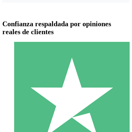
Confianza respaldada por opiniones
reales de clientes
Paquetes de Créditos Individuales
Paga según el uso con créditos de descarga. Sin compromiso
mensual.
1 Descarga
10
US$
00