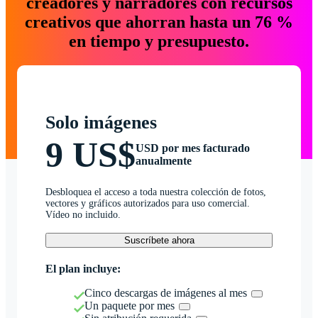
creadores y narradores con recursos
creativos que ahorran hasta un 76 %
en tiempo y presupuesto.
Solo imágenes
9 US$
USD por mes facturado
anualmente
Desbloquea el acceso a toda nuestra colección de fotos,
vectores y gráficos autorizados para uso comercial.
Vídeo no incluido.
Suscríbete ahora
El plan incluye:
Cinco descargas de imágenes al mes
Un paquete por mes