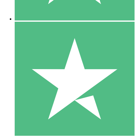
5 Descargas
15
US$
00
10 Descargas
20
US$
00