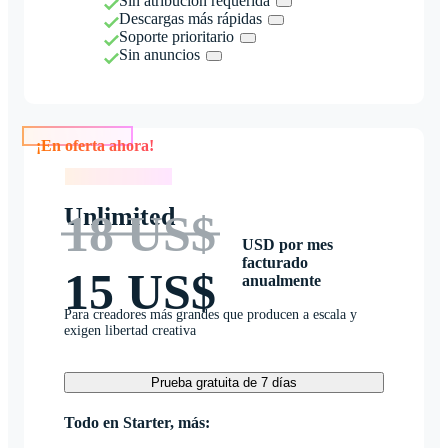
Sin atribución requerida
Descargas más rápidas
Soporte prioritario
Sin anuncios
¡En oferta ahora!
¡En oferta ahora!
Unlimited
18 US$
USD por mes
facturado
15 US$
anualmente
Para creadores más grandes que producen a escala y
exigen libertad creativa
Prueba gratuita de 7 días
Todo en Starter, más: