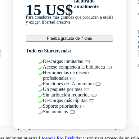
facturado
15 US$
anualmente
Para creadores más grandes que producen a escala
y exigen libertad creativa
Prueba gratuita de 7 días
Todo en Starter, más:
Descargas ilimitadas
Acceso completo a la biblioteca
Herramientas de diseño
profesionales
Funciones de IA premium
Un paquete por mes
Sin atribución requerida
Descargas más rápidas
Soporte prioritario
Sin anuncios
¿No quieres suscribirte?
Ver más opciones de compra
es incluyen nuestra
Licencia Pro Estándar
y son para acceso de un solo