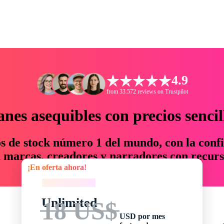
4.9
from 33.572 reviews on Trustpilot
anes asequibles con precios sencil
os de stock número 1 del mundo, con la confi
marcas, creadores y narradores con recurs
¡En oferta ahora!
un 76 % en tiempo y presupuesto.
¡En oferta ahora!
Unlimited
18 US$
USD por mes