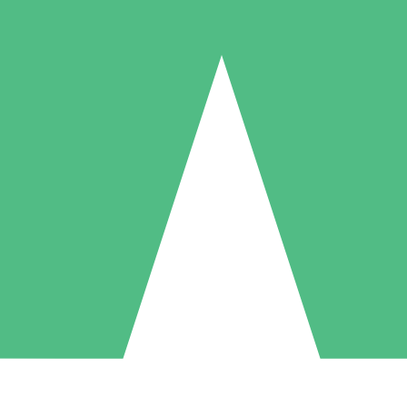
Paquetes de Créditos Individuales
Paga según el uso con créditos de descarga. Sin compromiso mensual.
1 Descarga
5 Descargas
10 Descargas
10
15
20
US$
00
US$
00
US$
00